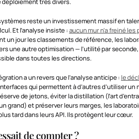
déploiement très divers.
 systèmes reste un investissement massif en tale
ul. Et l’analyse insiste :
aucun mur n’a freiné les
t un jour les classements de référence, les labor
ers une autre optimisation — l’utilité par seconde,
sible dans toutes les directions.
égration a un revers que l’analyse anticipe :
le dé
interfaces qui permettent à d’autres d’utiliser un
serve de jetons, éviter la distillation (l’art d’entr
n grand) et préserver leurs marges, les laboratoir
lus tard dans leurs API. Ils protègent leur cœur.
 cessait de compter ?