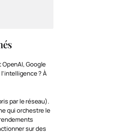
més
et OpenAI, Google
l’intelligence ? À
is par le réseau).
he qui orchestre le
s rendements
onctionner sur des