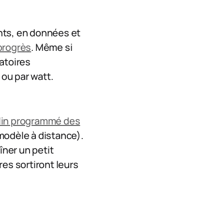
nts, en données et
 progrès
. Même si
atoires
 ou par watt.
clin programmé des
 modèle à distance).
aîner un petit
es sortiront leurs