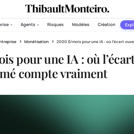
prise
Agents
Risques
Modèles
Création
Expl
▾
▾
ntreprise
Monétisation
2000 $/mois pour une IA : où l’écart ou
s pour une IA : où l’écar
rmé compte vraiment