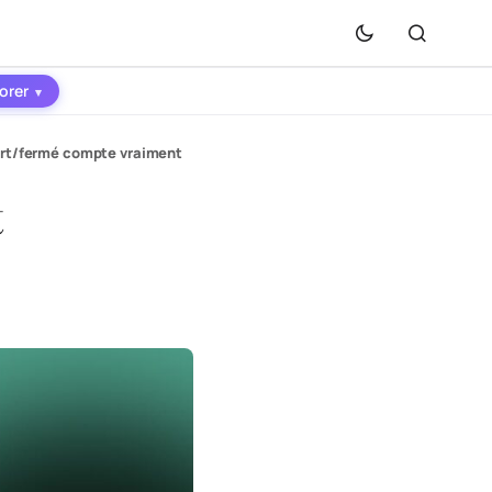
orer
▾
vert/fermé compte vraiment
t