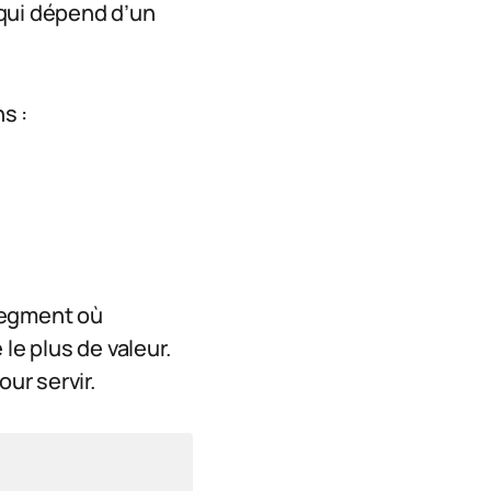
 qui dépend d’un
s :
 segment où
le plus de valeur.
ur servir.