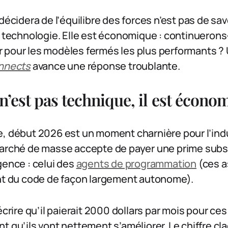
 décidera de l’équilibre des forces n’est pas de sa
e technologie. Elle est économique : continueron
 pour les modèles fermés les plus performants ?
nnects
avance une réponse troublante.
 n’est pas technique, il est écono
, début 2026 est un moment charnière pour l’indu
marché de masse accepte de payer une prime subst
gence : celui des
agents de programmation
(ces a
ent du code de façon largement autonome).
écrire qu’il paierait 2000 dollars par mois pour ces
 qu’ils vont nettement s’améliorer. Le chiffre claq