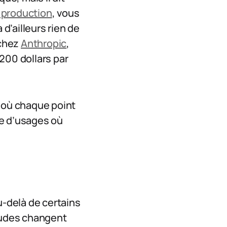
 production
, vous
 d’ailleurs rien de
 chez
Anthropic
,
200 dollars par
s où chaque point
se d’usages où
-delà de certains
itudes changent