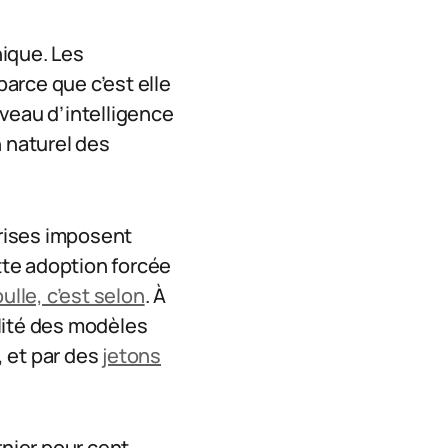
ique. Les
parce que c’est elle
veau d’intelligence
n naturel des
rises imposent
ette adoption forcée
bulle, c’est selon
. À
lité des modèles
e, et par des
jetons
ernier pour cent