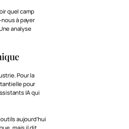
voir quel camp
s-nous à payer
 Une analyse
mique
strie. Pour la
antielle pour
ssistants IA qui
 outils aujourd’hui
ue, mais il dit