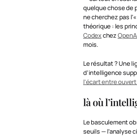
quelque chose de p
ne cherchez pas l’« 
théorique : les pr
Codex
chez
OpenA
mois.
Le résultat ? Une l
d’intelligence sup
l’écart entre ouver
là où l’intel
Le basculement obs
seuils — l’analyse 