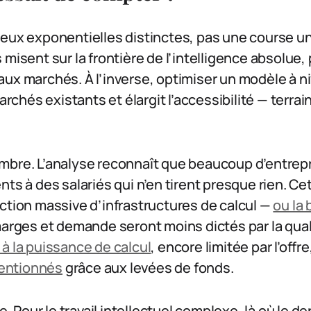
deux exponentielles distinctes, pas une course un
misent sur la frontière de l’intelligence absolue, 
ux marchés. À l’inverse, optimiser un modèle à ni
marchés existants et élargit l’accessibilité — terrai
mbre. L’analyse reconnaît que beaucoup d’entrep
nts à des salariés qui n’en tirent presque rien. C
ction massive d’infrastructures de calcul —
ou la 
 marges et demande seront moins dictés par la qua
à la puissance de calcul
, encore limitée par l’offr
entionnés
grâce aux levées de fonds.
ge. Pour le travail intellectuel complexe, là où le d