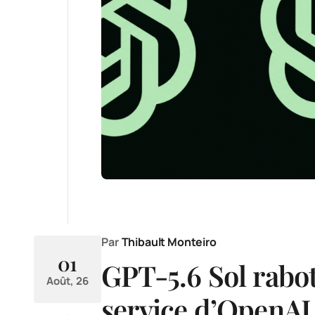
Par
Thibault Monteiro
01
GPT-5.6 Sol rabo
Août, 26
service d’OpenAI