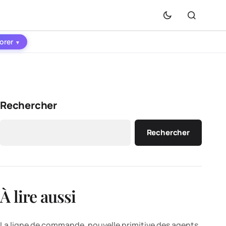
orer
▾
Rechercher
Rechercher
À lire aussi
La ligne de commande, nouvelle primitive des agents