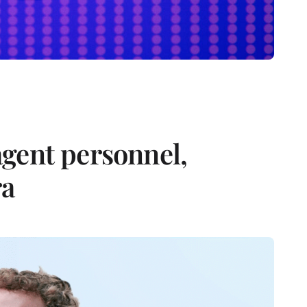
gent personnel,
ra