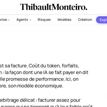
prise
Agents
Risques
Modèles
Création
Expl
▾
▾
est sa facture. Coût du token, forfaits,
 la façon dont une IA se fait payer en dit
elle promesse de performance. Ici, on
ore, son modèle économique.
arbitrage délicat : facturer assez pour
 usages qui ne tiennent qu’à leur faible coût.