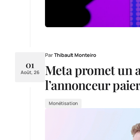
Par
Thibault Monteiro
01
Meta promet un a
Août, 26
l’annonceur paie
Monétisation