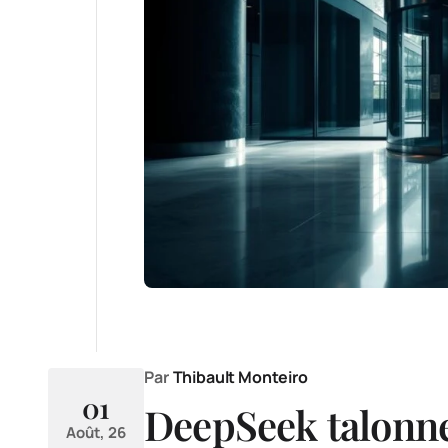
Par
Thibault Monteiro
01
DeepSeek talonne
Août, 26