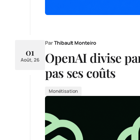
Par
Thibault Monteiro
01
OpenAI divise par
Août, 26
pas ses coûts
Monétisation