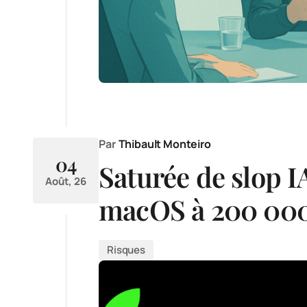
Par
Thibault Monteiro
04
Saturée de slop IA
Août, 26
macOS à 200 000
Risques