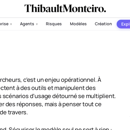
prise
Agents
Risques
Modèles
Création
Expl
▾
▾
ercheurs, c’est un enjeu opérationnel. À
tent à des outils et manipulent des
es scénarios d’usage détourné se multiplient.
rer des réponses, mais à penser tout ce
 de travers.
nd. Sécuriser le modèle seul ne sert à rien :