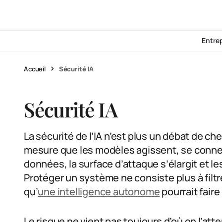
Entre
Accueil
Sécurité IA
Sécurité IA
La sécurité de l’IA n’est plus un débat de ch
mesure que les modèles agissent, se connec
données, la surface d’attaque s’élargit et l
Protéger un système ne consiste plus à filt
qu’
une intelligence autonome
pourrait faire
Le risque ne vient pas toujours d’où on l’atte