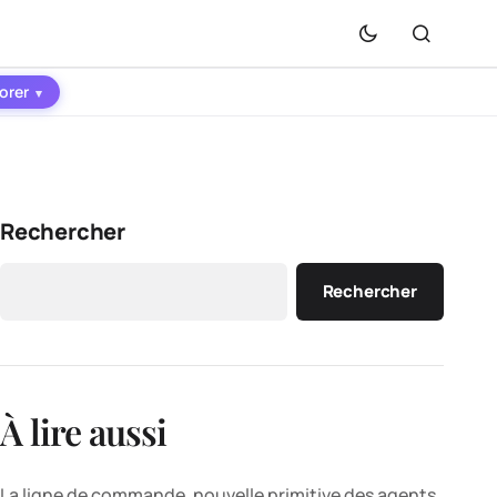
orer
▾
Rechercher
Rechercher
À lire aussi
La ligne de commande, nouvelle primitive des agents