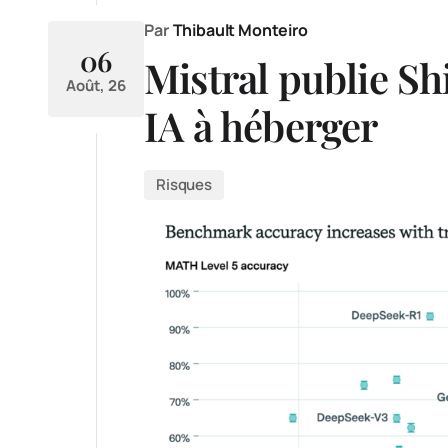
Par
Thibault Monteiro
06
Mistral publie Sh
Août, 26
IA à héberger
Risques