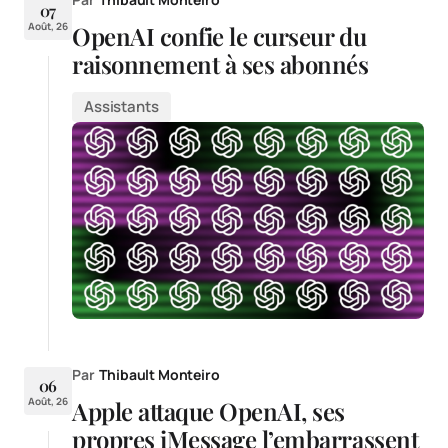
07
Août, 26
OpenAI confie le curseur du
raisonnement à ses abonnés
Assistants
Par
Thibault Monteiro
06
Août, 26
Apple attaque OpenAI, ses
propres iMessage l’embarrassent