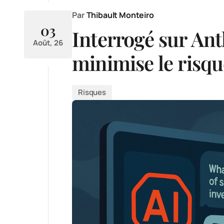
Par
Thibault Monteiro
03
Interrogé sur An
Août, 26
minimise le risqu
Risques