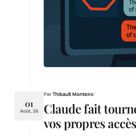
Par
Thibault Monteiro
01
Claude fait tourne
Août, 26
vos propres accè