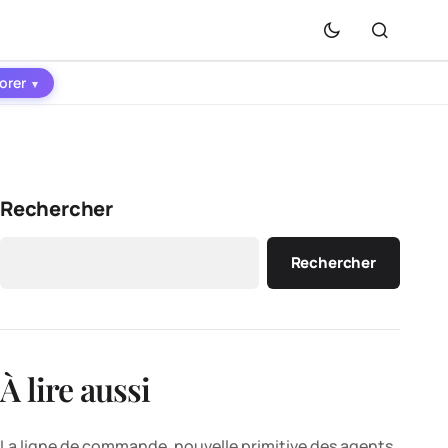
orer
▾
Rechercher
Rechercher
À lire aussi
La ligne de commande, nouvelle primitive des agents