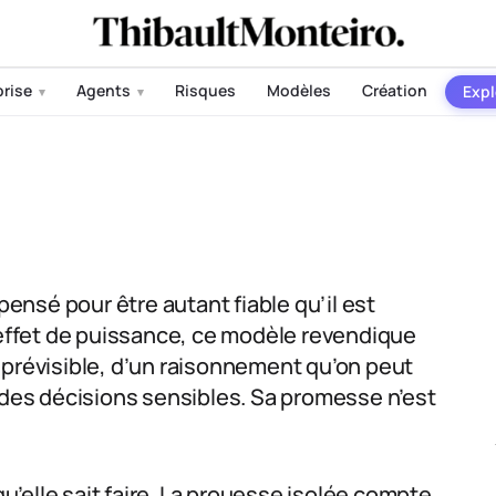
prise
Agents
Risques
Modèles
Création
Expl
▾
▾
pensé pour être autant fiable qu’il est
l’effet de puissance, ce modèle revendique
 prévisible, d’un raisonnement qu’on peut
r des décisions sensibles. Sa promesse n’est
qu’elle sait faire. La prouesse isolée compte