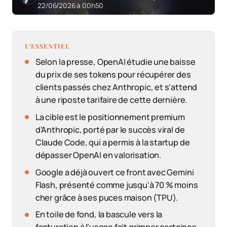
22/06/2026 à 00h50
L’ESSENTIEL
Selon la presse, OpenAI étudie une baisse
du prix de ses tokens pour récupérer des
clients passés chez Anthropic, et s’attend
à une riposte tarifaire de cette dernière.
La cible est le positionnement premium
d’Anthropic, porté par le succès viral de
Claude Code, qui a permis à la startup de
dépasser OpenAI en valorisation.
Google a déjà ouvert ce front avec Gemini
Flash, présenté comme jusqu’à 70 % moins
cher grâce à ses puces maison (TPU).
En toile de fond, la bascule vers la