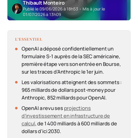
Thibault Monteiro
Publié le 09/06/2026 à 18h53
•
Mis à jour le
01/07/2026 à 13h09
L’ESSENTIEL
OpenAI a déposé confidentiellement un
formulaire S-1 auprès de la SEC américaine,
première étape vers son entrée en Bourse,
sur les traces d’Anthropic le 1er juin.
Les valorisations atteignent des sommets :
965 milliards de dollars post-money pour
Anthropic, 852 milliards pour OpenAI.
OpenAI a revu ses
projections
d’investissement en infrastructure de
calcul
, de 1 400 milliards à 600 milliards de
dollars d’ici 2030.