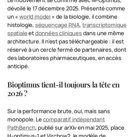
Le mouvement se confirme avec M-Optimus,
dévoilé le 17 décembre 2025. Présenté comme
un «
world model
» de la biologie, il combine
histologie,
séquençage RNA
,
transcriptomique
spatiale
et
données cliniques
dans une même
architecture. Il n’est pas téléchargeable : il est
réservé à un cercle fermé de partenaires, dont
des laboratoires pharmaceutiques, en accès
anticipé.
Bioptimus tient-il toujours la tête en
2026 ?
Sur la performance brute, oui, mais sans
monopole. Le
comparatif indépendant
PathBench
, publié sur arXiv en mai 2025, place
H-optimus-1 et Virchow2, le modèle de