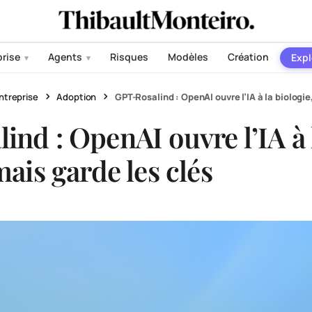
prise
Agents
Risques
Modèles
Création
Expl
▾
▾
ntreprise
Adoption
GPT-Rosalind : OpenAI ouvre l’IA à la biologie
ind : OpenAI ouvre l’IA à 
mais garde les clés