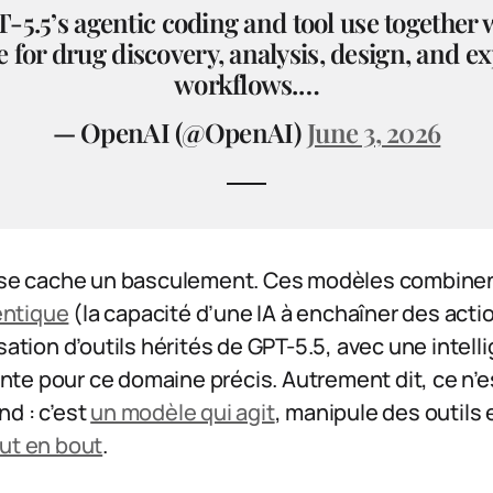
T-5.5’s agentic coding and tool use together 
e for drug discovery, analysis, design, and 
workflows.…
— OpenAI (@OpenAI)
June 3, 2026
e se cache un basculement. Ces modèles combine
entique
(la capacité d’une IA à enchaîner des act
isation d’outils hérités de GPT-5.5, avec une inte
te pour ce domaine précis. Autrement dit, ce n’
d : c’est
un modèle qui agit
, manipule des outils
out en bout
.