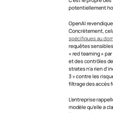
C’est le propre des
potentiellement hos
OpenAI revendique 
Concrètement, cela
spécifiques au dom
requêtes sensibles,
« red teaming » par
et des contrôles de
strates n’a rien d’i
3 » contre les risq
filtrage des accès 
L’entreprise rappel
modèle qu’elle a cla