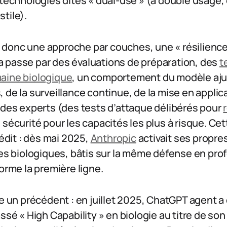
 technologies dites « dual-use » (à double usage, c
tile).
donc une approche par couches, une « résilience 
 passe par des évaluations de préparation, des
t
aine biologique
, un comportement du modèle aju
 de la surveillance continue, de la mise en applic
 des experts (des tests d’attaque délibérés pour
 sécurité pour les capacités les plus à risque. Ce
nédit : dès mai 2025,
Anthropic
activait ses propre
ues biologiques, bâtis sur la même défense en pro
forme la première ligne.
le un précédent : en juillet 2025, ChatGPT agent a 
ssé « High Capability » en biologie au titre de so