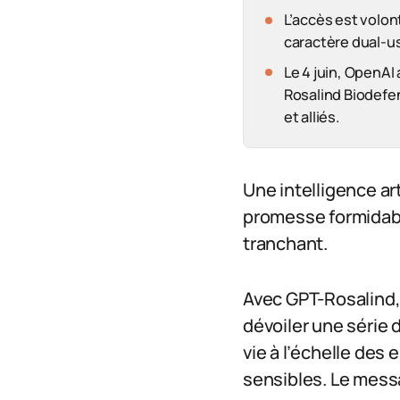
L’accès est volon
caractère dual-us
Le 4 juin, OpenAI
Rosalind Biodefe
et alliés.
Une intelligence art
promesse formidable
tranchant.
Avec GPT-Rosalind,
dévoiler une série
vie à l’échelle des 
sensibles. Le messa