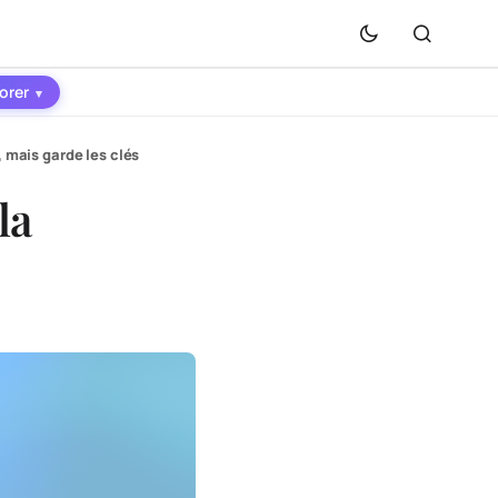
orer
▾
, mais garde les clés
la