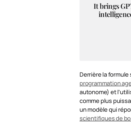
It brings GP
intelligenc
Derrière la formul
programmation ag
autonome) et l’util
comme plus puissan
un modèle qui répon
scientifiques de b