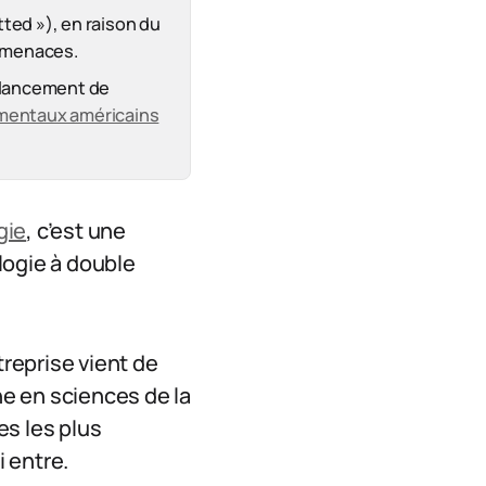
tted »), en raison du
s menaces.
: lancement de
mentaux américains
gie
, c’est une
logie à double
reprise vient de
e en sciences de la
es les plus
i entre.