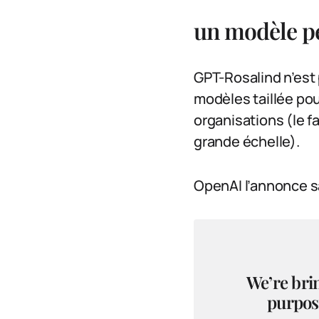
un modèle pe
GPT-Rosalind n’est p
modèles taillée pou
organisations (le f
grande échelle).
OpenAI l’annonce sa
We’re bri
purpose