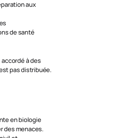
éparation aux
res
ons de santé
, accordé à des
’est pas distribuée.
nte en biologie
er des menaces.