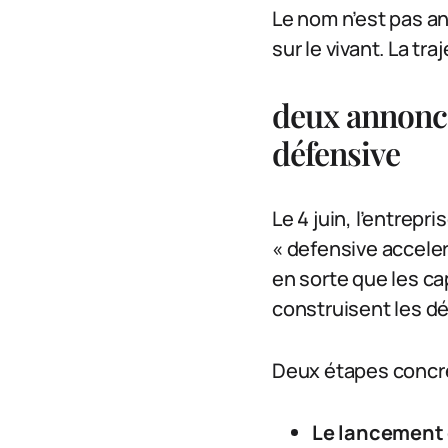
Le nom n’est pas an
sur le vivant. La tr
deux annonce
défensive
Le 4 juin, l’entrepr
« defensive acceler
en sorte que les ca
construisent les dé
Deux étapes concrè
Le lancement 