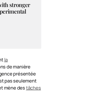
with stronger
experimental
nt
la
ions de manière
lligence présentée
est pas seulement
 et mène des
tâches