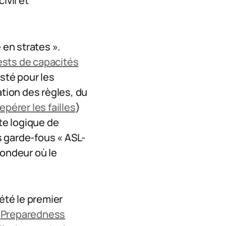
ivil et
en strates ».
ests de capacités
sté pour les
ation des règles, du
repérer les failles
)
tte logique de
s garde-fous « ASL-
fondeur où le
été le premier
n
Preparedness