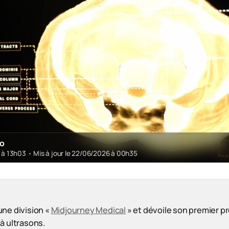
ro
6 à 13h03
•
Mis à jour le 22/06/2026 à 00h35
une division «
Midjourney Medical
» et dévoile son premier pr
à ultrasons.