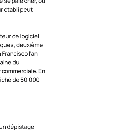
e se paie cher, où
r établi peut
teur de logiciel.
niques, deuxième
 Francisco l’an
caine du
r commerciale. En
ffiché de 50 000
 un dépistage