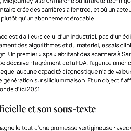
, Midjourney vise un marché où la rareté techniqu
taire crée des barrières à l’entrée, et où un acteu
e plutôt qu’un abonnement érodable.
é est d’ailleurs celui d’un industriel, pas d’un édi
ement des algorithmes et du matériel, essais cli
n. Un premier « spa » abritant des scanners à San
ape décisive : l’agrément de la FDA, l’agence améri
equel aucune capacité diagnostique n’a de valeu
 génération sur silicium maison. Et un objectif a
onde d’ici 2031.
icielle et son sous-texte
gne le tout d’une promesse vertigineuse : avec