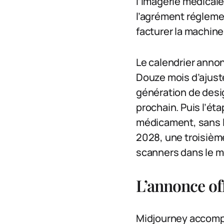
l’imagerie médicale
l’agrément réglemen
facturer la machin
Le calendrier annonc
Douze mois d’ajust
génération de desig
prochain. Puis l’ét
médicament, sans l
2028, une troisième
scanners dans le m
L’annonce off
Midjourney accompa