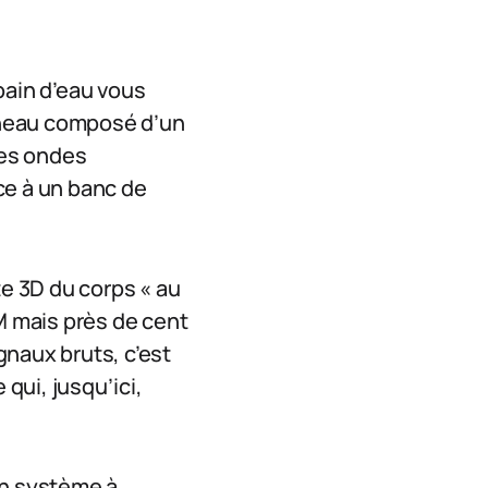
bain d’eau vous
nneau composé d’un
des ondes
ce à un banc de
rte 3D du corps « au
RM mais près de cent
ignaux bruts, c’est
 qui, jusqu’ici,
un système à