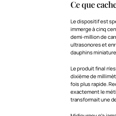
Ce que cache
Le dispositif est s
immerge à cinq cen
demi-million de car
ultrasonores et enr
dauphins miniatures
Le produit final n’e
dixième de millimèt
fois plus rapide. Re
exactement le méti
transformait une d
Midjourney n’a jam