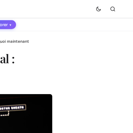
orer
▾
quoi maintenant
l :