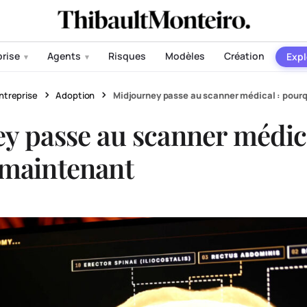
prise
Agents
Risques
Modèles
Création
Expl
▾
▾
ntreprise
Adoption
Midjourney passe au scanner médical : pour
y passe au scanner médica
maintenant