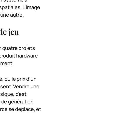
spatiales. L’image
 une autre.
e jeu
r quatre projets
 produit hardware
rement.
é, où le prix d’un
sent. Vendre une
ique, c’est
t de génération
rce se déplace, et