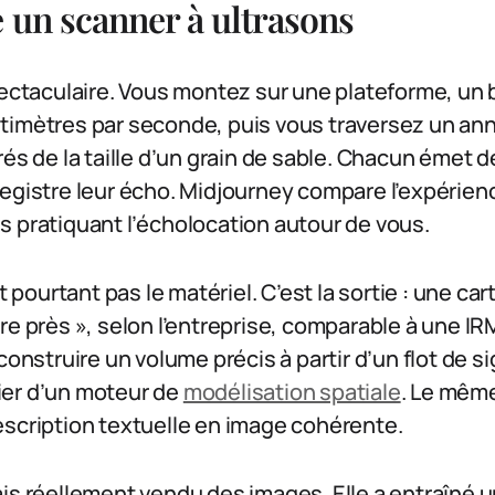
 un scanner à ultrasons
pectaculaire. Vous montez sur une plateforme, un 
timètres par seconde, puis vous traversez un a
rés de la taille d’un grain de sable. Chacun émet 
egistre leur écho. Midjourney compare l’expérien
 pratiquant l’écholocation autour de vous.
st pourtant pas le matériel. C’est la sortie : une ca
re près », selon l’entreprise, comparable à une I
construire un volume précis à partir d’un flot de s
er d’un moteur de
modélisation spatiale
. Le même
escription textuelle en image cohérente.
ais réellement vendu des images. Elle a entraîné 