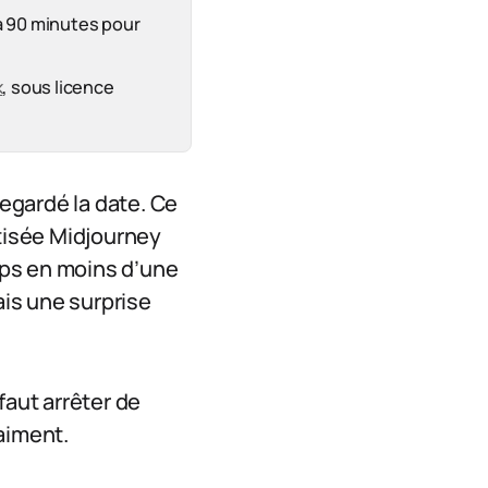
à 90 minutes pour
k
, sous licence
egardé la date. Ce
ptisée Midjourney
rps en moins d’une
ais une surprise
 faut arrêter de
aiment.