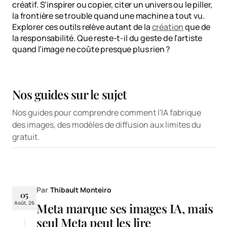
créatif. S’inspirer ou copier, citer un univers ou le piller,
la frontière se trouble quand une machine a tout vu.
Explorer ces outils relève autant de la
création
que de
la responsabilité. Que reste-t-il du geste de l’artiste
quand l’image ne coûte presque plus rien ?
Nos guides sur le sujet
Nos guides pour comprendre comment l'IA fabrique
Modèle de diffusion
IA image gratuite,
des images, des modèles de diffusion aux limites du
: comment l’IA
où s’arrête
gratuit.
dessine à partir du
vraiment le gratuit
bruit
GUIDE
GUIDE
Par
Thibault Monteiro
05
Août, 26
Meta marque ses images IA, mais
seul Meta peut les lire