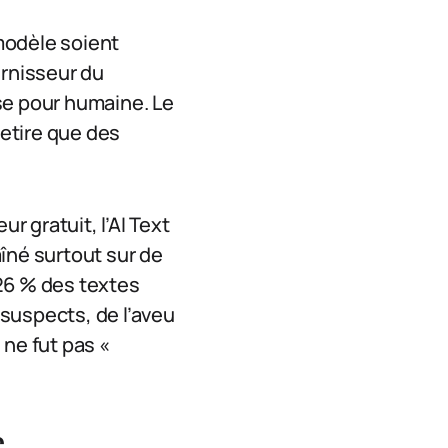
 modèle soient
ournisseur du
se pour humaine. Le
retire que des
r gratuit, l’AI Text
aîné surtout sur de
 26 % des textes
suspects, de l’aveu
 ne fut pas «
e