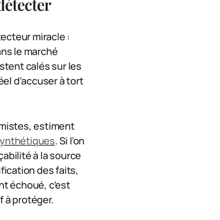
détecter
ecteur miracle :
dans le marché
stent calés sur les
éel d’accuser à tort
mistes, estiment
synthétiques
. Si l’on
çabilité à la source
ification des faits,
nt échoué, c’est
f à protéger.