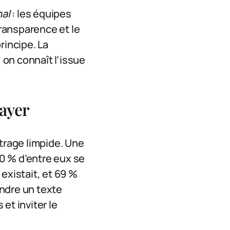
nal
: les équipes
transparence et le
principe. La
 on connaît l’issue
payer
itrage limpide. Une
0 % d’entre eux se
existait, et 69 %
ndre un texte
 et inviter le