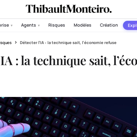
prise
Agents
Risques
Modèles
Création
Expl
▾
▾
isques
Détecter l’IA : la technique sait, l’économie refuse
’IA : la technique sait, l’é