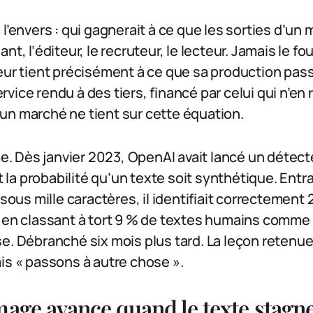
 l’envers : qui gagnerait à ce que les sorties d’un
nt, l’éditeur, le recruteur, le lecteur. Jamais le f
leur tient précisément à ce que sa production pas
vice rendu à des tiers, financé par celui qui n’en 
un marché ne tient sur cette équation.
me. Dès janvier 2023, OpenAI avait lancé un détecteu
it la probabilité qu’un texte soit synthétique. Entr
 sous mille caractères, il identifiait correctement
t en classant à tort 9 % de textes humains comme 
e. Débranché six mois plus tard. La leçon retenue
is « passons à autre chose ».
mage avance quand le texte stagn