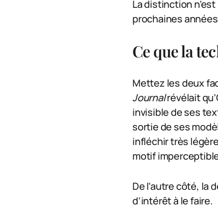
La distinction n’es
prochaines années
Ce que la te
Mettez les deux fac
Journal
révélait qu
invisible de ses te
sortie de ses modèl
infléchir très légè
motif imperceptible 
De l’autre côté, la 
d’intérêt à le faire.