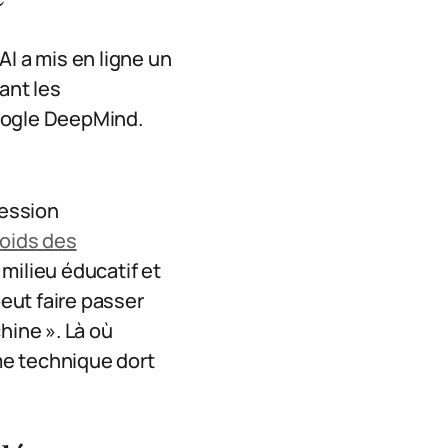
I a mis en ligne un
ant les
ogle DeepMind.
ression
poids des
 milieu éducatif et
eut faire passer
hine ». Là où
ême technique dort