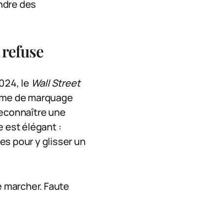
endre des
 refuse
2024, le
Wall Street
tème de marquage
reconnaître une
 est élégant :
es pour y glisser un
de marcher. Faute