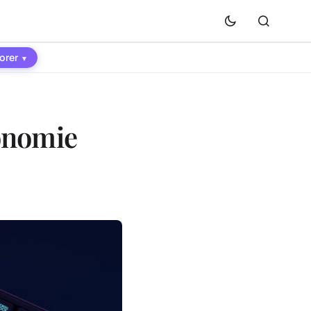
orer
▾
conomie