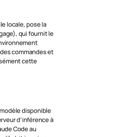
le locale, pose la
age), qui fournit le
’environnement
cer des commandes et
isément cette
ur modèle disponible
erveur d’inférence à
Claude Code au