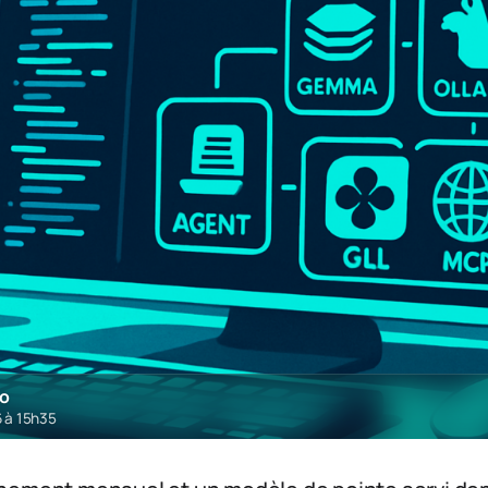
ro
6 à 15h35