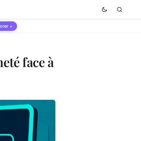
orer
▾
neté face à