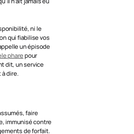
’il n’ait jamais eu
ponibilité, ni le
 qui fiabilise vos
appelle un épisode
èle phare
pour
t dit, un service
à dire.
 assumés, faire
ixe, immunisé contre
gements de forfait.