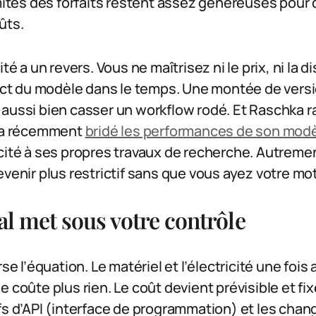
mites des forfaits restent assez généreuses pour qu
ûts.
té a un revers. Vous ne maîtrisez ni le prix, ni la dis
 du modèle dans le temps. Une montée de version
 aussi bien casser un workflow rodé. Et Raschka r
c a récemment
bridé les performances de son mod
cité à ses propres travaux de recherche. Autremen
venir plus restrictif sans que vous ayez votre mot 
al met sous votre contrôle
rse l’équation. Le matériel et l’électricité une fois
e coûte plus rien. Le coût devient prévisible et f
fs d’API (interface de programmation) et les chan