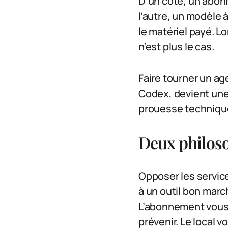
D’un côté, un abon
l’autre, un modèle 
le matériel payé. L
n’est plus le cas.
Faire tourner un ag
Codex, devient une 
prouesse technique,
Deux philos
Opposer les service
à un outil bon march
L’abonnement vous 
prévenir. Le local 