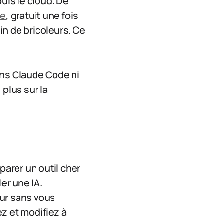
is le cloud. De
ne
, gratuit une fois
in de bricoleurs. Ce
ans Claude Code ni
plus sur la
parer un outil cher
er une IA.
our sans vous
z et modifiez à