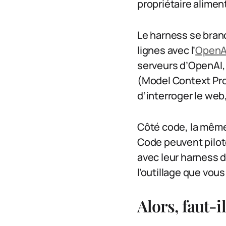
propriétaire aliment
Le harness se bra
lignes avec l’
OpenA
serveurs d’OpenAI, 
(Model Context Prot
d’interroger le we
Côté code, la même
Code peuvent pilot
avec leur harness 
l’outillage que vo
Alors, faut-