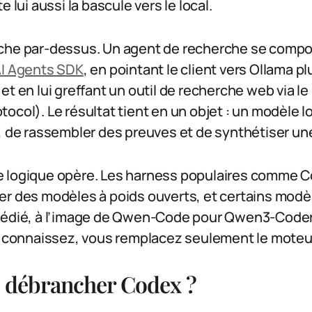
e lui aussi la bascule vers le local.
nche par-dessus. Un agent de recherche se comp
I Agents SDK
, en pointant le client vers Ollama pl
et en lui greffant un outil de recherche web via l
ocol). Le résultat tient en un objet : un modèle l
b, de rassembler des preuves et de synthétiser u
 logique opère. Les harness populaires comme C
er des modèles à poids ouverts, et certains mod
dédié, à l’image de Qwen-Code pour Qwen3-Coder
us connaissez, vous remplacez seulement le moteur
il débrancher Codex ?