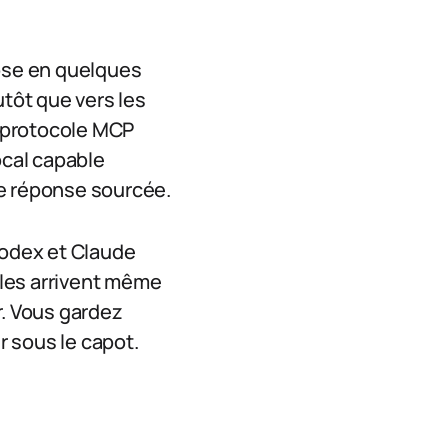
ose en quelques
utôt que vers les
e protocole MCP
ocal capable
ne réponse sourcée.
odex et Claude
èles arrivent même
. Vous gardez
 sous le capot.