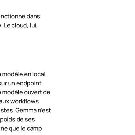
fonctionne dans
 Le cloud, lui,
n modèle en local,
sur un endpoint
e modèle ouvert de
t aux workflows
estes. Gemma n’est
 poids de ses
gne que le camp