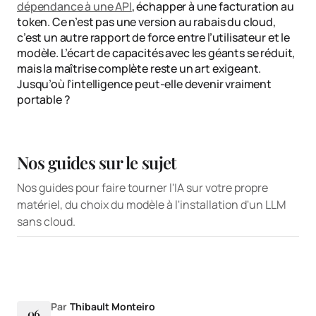
dépendance à une API
, échapper à une facturation au
token. Ce n’est pas une version au rabais du cloud,
c’est un autre rapport de force entre l’utilisateur et le
modèle. L’écart de capacités avec les géants se réduit,
mais la maîtrise complète reste un art exigeant.
Jusqu’où l’intelligence peut-elle devenir vraiment
portable ?
Nos guides sur le sujet
Nos guides pour faire tourner l'IA sur votre propre
Un agent IA open
IA image gratuite,
matériel, du choix du modèle à l'installation d'un LLM
Faire tourner une
source déplace la
où s’arrête
sans cloud.
IA en local, sans
facture, sans
vraiment le gratuit
passer par le cloud
l’effacer
GUIDE
GUIDE
GUIDE
Par
Thibault Monteiro
06