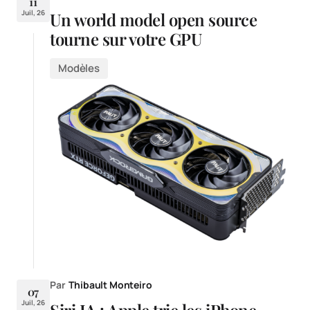
11
Juil, 26
Un world model open source
tourne sur votre GPU
Modèles
Par
Thibault Monteiro
07
Juil, 26
Siri IA : Apple trie les iPhone