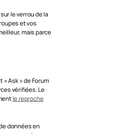
sur le verrou de la
Groupes et vos
meilleur, mais parce
let « Ask » de Forum
ces vérifiées. Le
ement
le reproche
.
f de données en