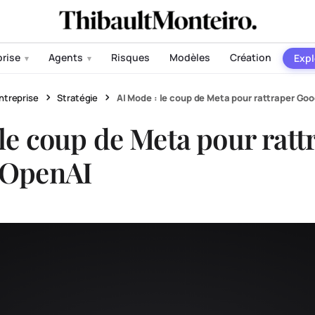
prise
Agents
Risques
Modèles
Création
Expl
▾
▾
ntreprise
Stratégie
AI Mode : le coup de Meta pour rattraper Go
 le coup de Meta pour ratt
 OpenAI