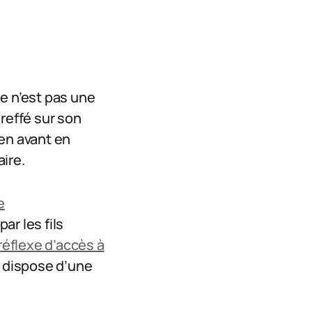
de n’est pas une
reffé sur son
 en avant en
aire.
e
ar les fils
réflexe d’accès à
il dispose d’une