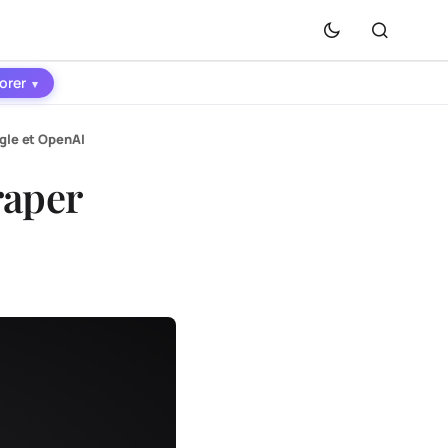
orer
▾
ogle et OpenAI
raper