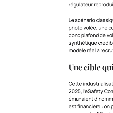
régulateur reprodui
Le scénario classiq
photo volée, une co
donc plafond de vol
synthétique crédibl
modèle réel à recru
Une cible qu
Cette industrialisa
2025, l’eSafety Co
émanaient d’homme
est financière : on