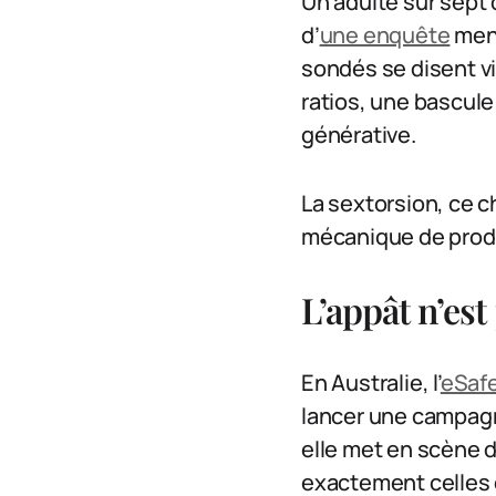
Un adulte sur sept 
d’
une enquête
mené
sondés se disent vi
ratios, une bascule 
générative.
La sextorsion, ce ch
mécanique de product
L’appât n’est
En Australie, l’
eSaf
lancer une campagne
elle met en scène 
exactement celles q