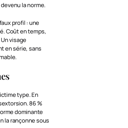
st devenu la norme.
aux profil : une
lé. Coût en temps,
. Un visage
t en série, sans
mmable.
mes
victime type. En
sextorsion. 86 %
 forme dominante
 on la rançonne sous