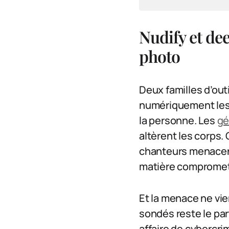
Nudify et de
photo
Deux familles d’out
numériquement les 
la personne. Les
gé
altèrent les corps.
chanteurs menacent
matière compromet
Et la menace ne vien
sondés reste le par
affaire de cybercrim