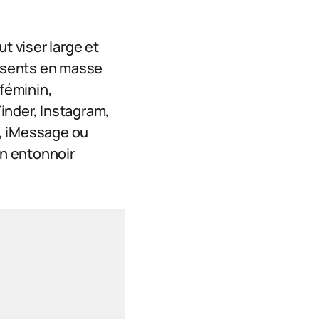
t viser large et
ésents en masse
 féminin,
inder, Instagram,
p, iMessage ou
un entonnoir