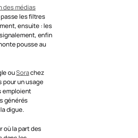
n des médias
passe les filtres
ement, ensuite : les
u signalement, enfin
a honte pousse au
le ou
Sora
chez
s pour un usage
es emploient
nus générés
la digue.
r où la part des
s dans les