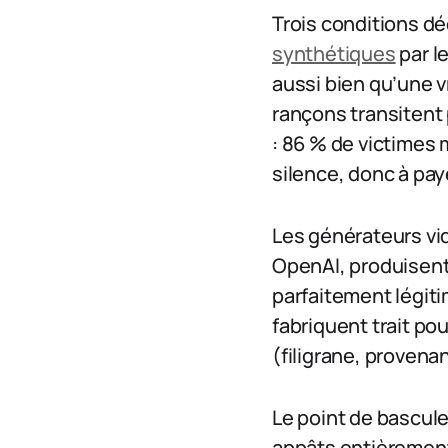
Trois conditions d
synthétiques
par l
aussi bien qu’une vr
rançons transitent p
: 86 % de victimes
silence, donc à pay
Les générateurs vi
OpenAI, produisen
parfaitement légiti
fabriquent trait pou
(filigrane, provena
Le point de bascule 
appâts entièrement