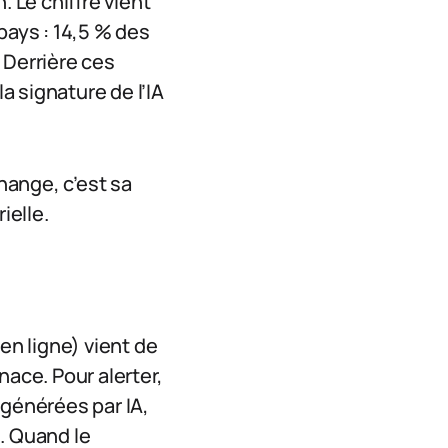
. Le chiffre vient
ays : 14,5 % des
 Derrière ces
a signature de l’IA
hange, c’est sa
ielle.
en ligne) vient de
nace. Pour alerter,
générées par IA,
. Quand le