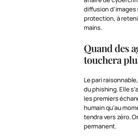
diffusion d’images 
protection, à reten
mains.
Quand des ag
touchera plus
Le pari raisonnable,
du phishing. Elle 
les premiers échang
humain qu’au momen
tendra vers zéro. O
permanent.