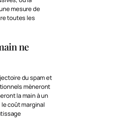
r une mesure de
tre toutes les
main ne
rajectoire du spam et
ationnels mèneront
eront la main à un
le coût marginal
atissage