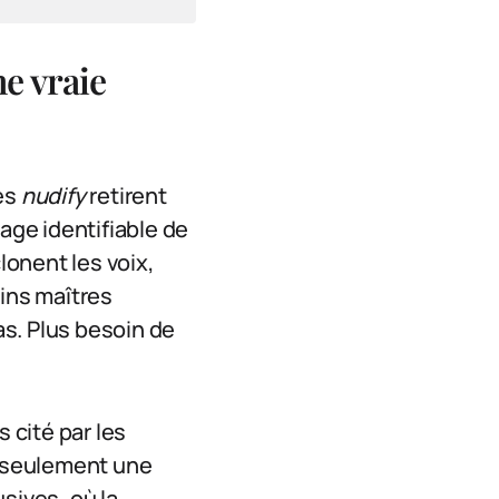
e vraie
tes
nudify
retirent
ge identifiable de
lonent les voix,
ains maîtres
s. Plus besoin de
 cité par les
s seulement une
usives, où la