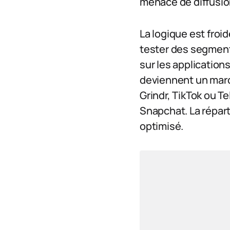
menace de diffusio
La logique est froid
tester des segment
sur les application
deviennent un marc
Grindr, TikTok ou 
Snapchat. La répart
optimisé.