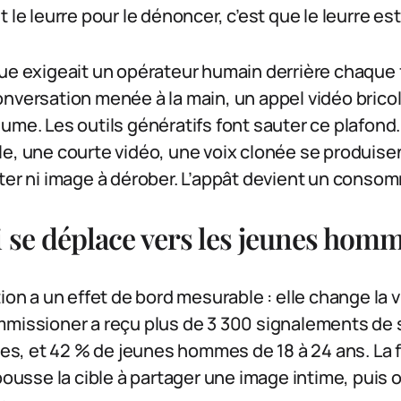
t le leurre pour le dénoncer, c’est que le leurre e
ue exigeait un opérateur humain derrière chaque f
nversation menée à la main, un appel vidéo brico
ume. Les outils génératifs font sauter ce plafond
e, une courte vidéo, une voix clonée se produisen
ter ni image à dérober. L’appât devient un conso
i se déplace vers les jeunes hom
tion a un effet de bord mesurable : elle change la 
mmissioner a reçu plus de 3 300 signalements de 
s, et 42 % de jeunes hommes de 18 à 24 ans. La
 pousse la cible à partager une image intime, puis