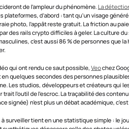
écideront de l’ampleur du phénomène.
La détectio
es plateformes, d’abord : tant qu’un visage généré 
aie photo, l’appât reste gratuit. La friction au pai
ar des rails crypto difficiles à geler. La culture d
 masculines, c’est aussi 86 % de personnes que l
er.
déo qui ont rendu ce saut possible,
Veo
chez Goog
t en quelques secondes des personnes plausible
me. Les studios, développeurs et créateurs qui l
r trait l’outil de l’escroc. La traçabilité des conte
nce signée) n’est plus un débat académique, c’est 
à surveiller tient en une statistique simple : le jou
 synthétiques dépassera celle des photos volée