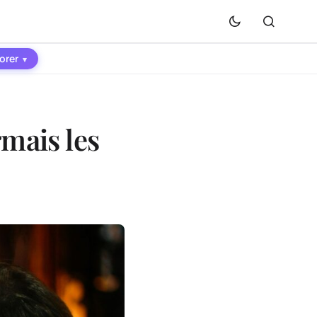
orer
▾
rmais les