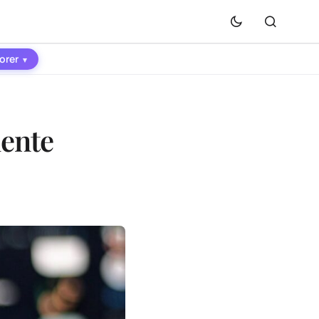
orer
▾
iente