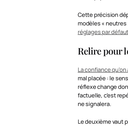
Cette précision dép
modèles « neutres »
réglages par défau
Relire pour l
La confiance qu’o
mal placée : le se
réflexe change don
factuelle, c’est re
ne signalera.
Le deuxième vaut po