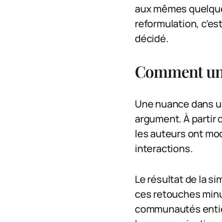
aux mêmes quelques 
reformulation, c’es
décidé.
Comment une
Une nuance dans un 
argument. À partir
les auteurs ont mod
interactions.
Le résultat de la s
ces retouches minu
communautés entièr