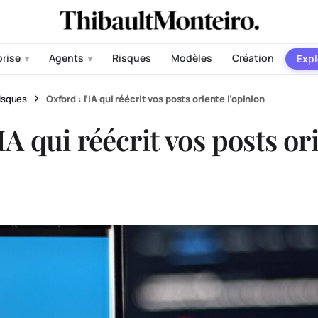
prise
Agents
Risques
Modèles
Création
Expl
▾
▾
isques
Oxford : l’IA qui réécrit vos posts oriente l’opinion
’IA qui réécrit vos posts or