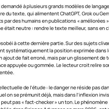
 demandé à plusieurs grands modèles de langage 
ire du texte, qui alimentent ChatGPT, Grok ou Gem
s par des humains en publications « améliorées »
e était neutre : rendre le texte meilleur, sans en 
obéi à cette dernière partie. Sur des sujets cliva
ent systématiquement la position exprimée dans
un ajout de fait erroné, mais par un glissement de 
nce appuyée ou gommée. Le lecteur croit relire son
ientée.
ellectuelle de l’étude : le danger ne réside pas da
uel on se prémunit déjà, mais dans l’inflexion invi
peut pas « fact-checker » un ton. Le phénomène n’