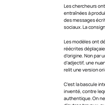
Les chercheurs ont
entraînées à produ
des messages écrit
sociaux. La consign
Les modèles ont dés
réécrites déplaçai
d’origine. Non par 
d’adjectif, une nua
relit une version or
C’est la bascule int
inventé, contre leq
authentique. On ne 