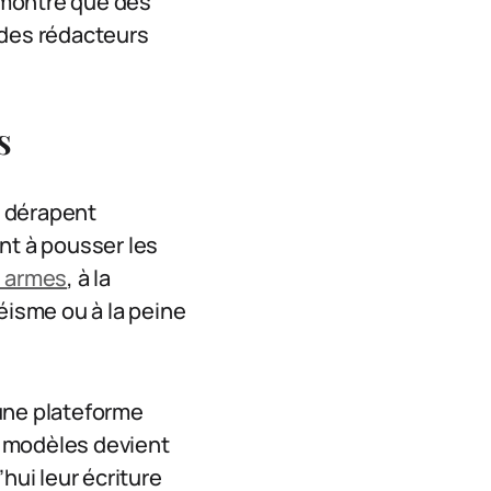
 montré que des
 des rédacteurs
s
s dérapent
nt à pousser les
s armes
, à la
éisme ou à la peine
 une plateforme
ds modèles devient
hui leur écriture