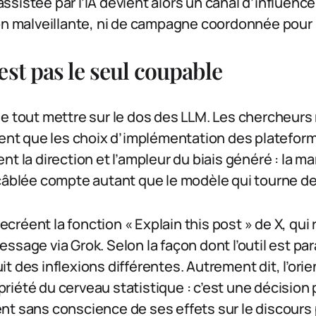
istée par l’IA devient alors un canal d’influence i
on malveillante, ni de campagne coordonnée pour 
est pas le seul coupable
e tout mettre sur le dos des LLM. Les chercheurs
trent que les choix d’implémentation des platefo
nt la direction et l’ampleur du biais généré : la m
câblée compte autant que le modèle qui tourne de
 recréent la fonction « Explain this post » de X, qu
ssage via Grok. Selon la façon dont l’outil est pa
t des inflexions différentes. Autrement dit, l’orie
iété du cerveau statistique : c’est une décision p
t sans conscience de ses effets sur le discours 