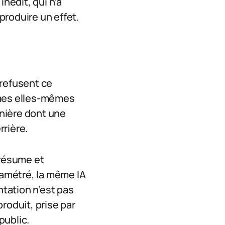
nédit, qui n’a
produire un effet.
 refusent ce
rmes elles-mêmes
anière dont une
rrière.
i résume et
ramétré, la même IA
ntation n’est pas
roduit, prise par
public.