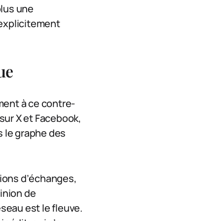
plus une
 explicitement
ue
ment à ce contre-
sur X et Facebook,
s le graphe des
llions d’échanges,
inion de
eau est le fleuve.