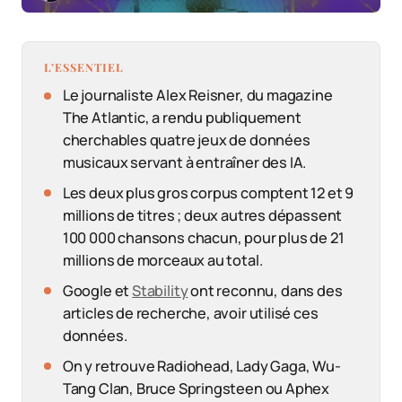
L’ESSENTIEL
Le journaliste Alex Reisner, du magazine
The Atlantic, a rendu publiquement
cherchables quatre jeux de données
musicaux servant à entraîner des IA.
Les deux plus gros corpus comptent 12 et 9
millions de titres ; deux autres dépassent
100 000 chansons chacun, pour plus de 21
millions de morceaux au total.
Google et
Stability
ont reconnu, dans des
articles de recherche, avoir utilisé ces
données.
On y retrouve Radiohead, Lady Gaga, Wu-
Tang Clan, Bruce Springsteen ou Aphex