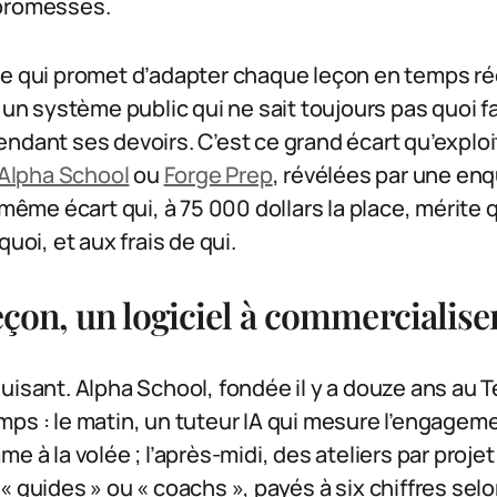
 promesses.
le qui promet d’adapter chaque leçon en temps ré
 un système public qui ne sait toujours pas quoi fa
ndant ses devoirs. C’est ce grand écart qu’explo
Alpha School
ou
Forge Prep
, révélées par une en
e même écart qui, à 75 000 dollars la place, mérite
quoi, et aux frais de qui.
eçon, un logiciel à commercialise
uisant. Alpha School, fondée il y a douze ans au 
ps : le matin, un tuteur IA qui mesure l’engageme
me à la volée ; l’après-midi, des ateliers par proj
« guides » ou « coachs », payés à six chiffres selo