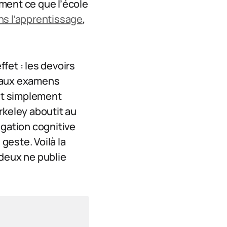
ement ce que l’école
dans l’apprentissage
,
fet : les devoirs
s aux examens
out simplement
erkeley aboutit au
égation cognitive
geste. Voilà la
 deux ne publie