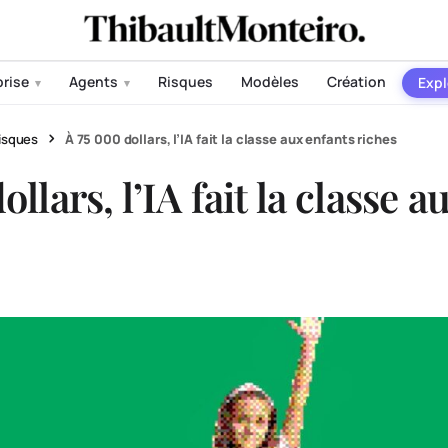
prise
Agents
Risques
Modèles
Création
Expl
▾
▾
isques
À 75 000 dollars, l’IA fait la classe aux enfants riches
llars, l’IA fait la classe a