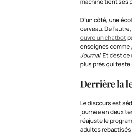
machine tient ses
D’un côté, une éco
cerveau. De l’autre,
ouvre un chatbot
pe
enseignes comme
Journal
. Et c’est c
plus près qui teste 
Derrière la l
Le discours est séd
journée en deux tem
réajuste le program
adultes rebaptisés 