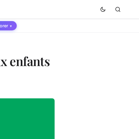
orer
▾
ux enfants