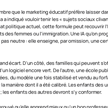
bre que le marketing éducatif préfère laisser dan
 a indiqué vouloir tenir les « sujets sociaux clivan
at politique actuel, cette formule peut recouvrir l’
oits des femmes ou l’immigration. Une IA qu’on pr
t pas neutre : elle enseigne, par omission, une cer
nd écart. D’un côté, des familles qui peuvent s’off
’un logiciel encore vert. De l’autre, une école publ
s, du modèle une fois stabilisé et vendu au forfa
 la manière dont il a été calibré. Les enfants des u
; les enfants des autres devront s’y conformer.
 prouvé qu’elle apprend mieux qu’un bon professeur