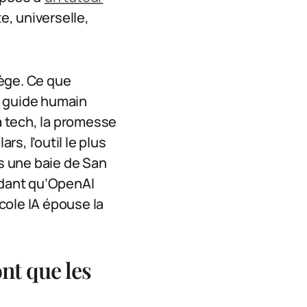
e, universelle,
lège. Ce que
le guide humain
la tech, la promesse
rs, l’outil le plus
s une baie de San
ndant qu’OpenAI
école IA épouse la
nt que les