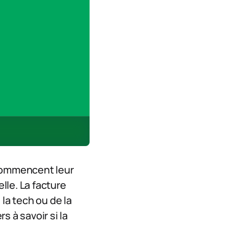
 commencent leur
lle. La facture
la tech ou de la
s à savoir si la