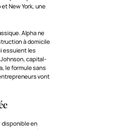
o et New York, une
assique. Alpha ne
struction à domicile
i essuient les
 Johnson, capital-
a, le formule sans
 entrepreneurs vont
ée
, disponible en