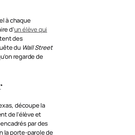
el à chaque
ire d’
un élève qui
itent des
quête du
Wall Street
 qu’on regarde de
r
Texas, découpe la
nt de l’élève et
et encadrés par des
n la porte-parole de