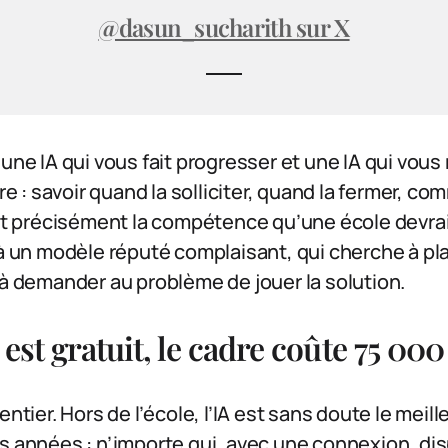
@dasun_sucharith sur X
 une IA qui vous fait progresser et une IA qui vou
ire : savoir quand la solliciter, quand la fermer, co
est précisément la compétence qu’une école devra
 à un modèle réputé complaisant, qui cherche à pla
 à demander au problème de jouer la solution.
est gratuit, le cadre coûte 75 000
entier. Hors de l’école, l’IA est sans doute le meil
s années : n’importe qui, avec une connexion, di