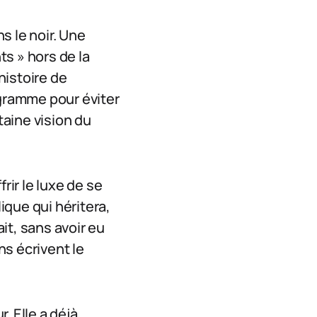
s le noir. Une
ts » hors de la
histoire de
ogramme pour éviter
taine vision du
rir le luxe de se
ique qui héritera,
it, sans avoir eu
ns écrivent le
. Elle a déjà