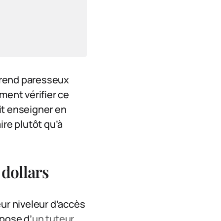
s rend paresseux
mment vérifier ce
it enseigner en
ire plutôt qu’à
 dollars
leur niveleur d’accès
spose d’
un tuteur