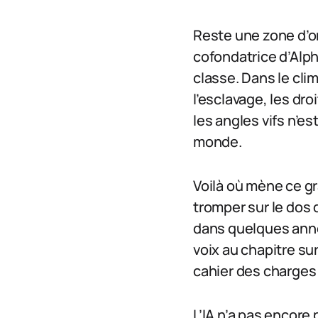
Reste une zone d’om
cofondatrice d’Alpha
classe. Dans le clim
l’esclavage, les dr
les angles vifs n’es
monde.
Voilà où mène ce gra
tromper sur le dos d
dans quelques année
voix au chapitre sur
cahier des charges 
L’IA n’a pas encore