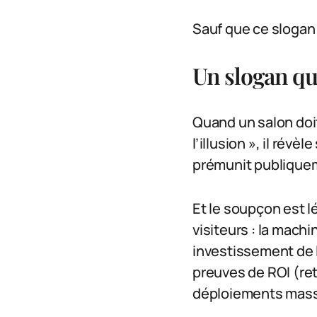
Sauf que ce slogan 
Un slogan qu
Quand un salon doit
l’illusion », il rév
prémunit publiquem
Et le soupçon est l
visiteurs : la machi
investissement de l’
preuves de ROI (ret
déploiements massi