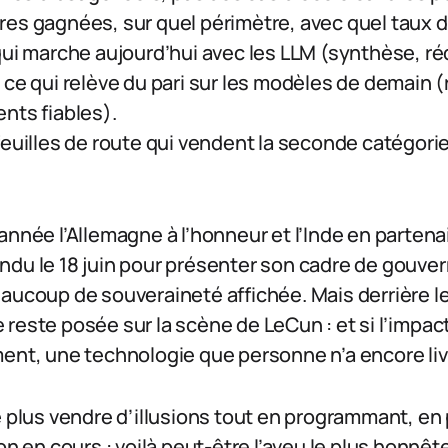
es gagnées, sur quel périmètre, avec quel taux d’
qui marche aujourd’hui avec les LLM (synthèse, ré
 ce qui relève du pari sur les modèles de demain
nts fiables).
euilles de route qui vendent la seconde catégorie 
année l’Allemagne à l’honneur et l’Inde en partenai
ndu le 18 juin pour présenter son cadre de gouv
aucoup de souveraineté affichée. Mais derrière le
reste posée sur la scène de LeCun : et si l’impac
ment, une technologie que personne n’a encore liv
e plus vendre d’illusions tout en programmant, en 
ion en cours : voilà peut-être l’aveu le plus honnê