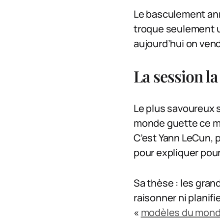
Le basculement anno
troque seulement u
aujourd’hui on vend
La session la
Le plus savoureux 
monde guette ce mer
C’est Yann LeCun, p
pour expliquer pour
Sa thèse : les gran
raisonner ni planifi
«
modèles du mon