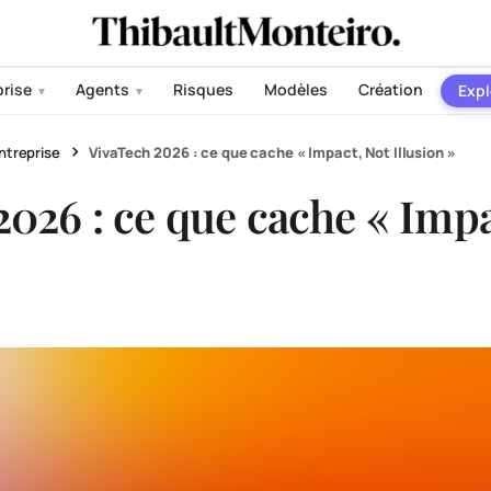
prise
Agents
Risques
Modèles
Création
Expl
▾
▾
ntreprise
VivaTech 2026 : ce que cache « Impact, Not Illusion »
2026 : ce que cache « Impa