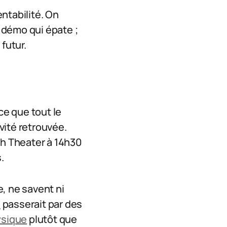
ntabilité. On
 démo qui épate ;
futur.
e que tout le
vité retrouvée.
ch Theater à 14h30
.
, ne savent ni
n
passerait par des
hysique
plutôt que