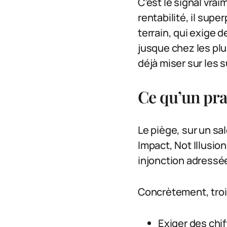
C’est le signal vrai
rentabilité, il sup
terrain, qui exige 
jusque chez les plu
déjà miser sur les s
Ce qu’un prat
Le piège, sur un sa
Impact, Not Illusion
injonction adressée
Concrètement, troi
Exiger des chif