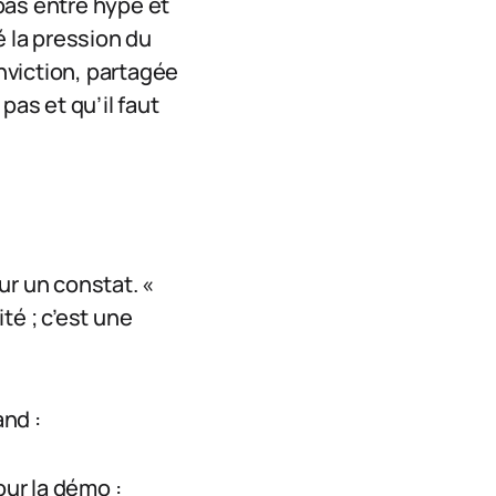
 pas entre hype et
é la pression du
onviction, partagée
pas et qu’il faut
ur un constat. «
ité ; c’est une
nd :
our la démo :