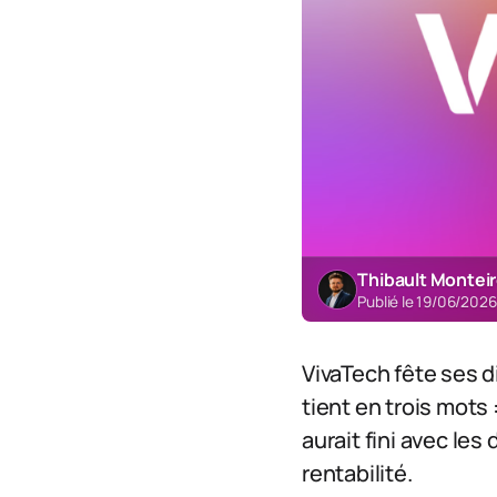
Thibault Montei
Publié le 19/06/202
VivaTech fête ses di
tient en trois mots 
aurait fini avec le
rentabilité.