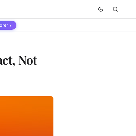
orer
▾
ct, Not