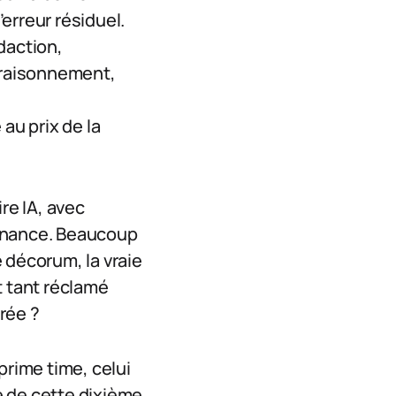
erreur résiduel.
daction,
 (raisonnement,
au prix de la
re IA, avec
ernance. Beaucoup
 décorum, la vraie
t tant réclamé
rée ?
prime time, celui
te de cette dixième