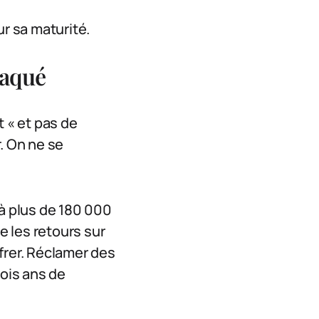
ur sa maturité.
taqué
t « et pas de
r. On ne se
 à plus de 180 000
e les retours sur
ffrer. Réclamer des
rois ans de