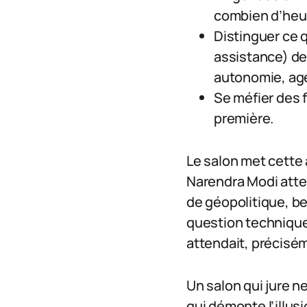
combien d’heur
Distinguer ce 
assistance) de
autonomie, age
Se méfier des f
première.
Le salon met cette 
Narendra Modi atte
de géopolitique, be
question technique 
attendait, précisé
Un salon qui jure n
qui démonte l’illus