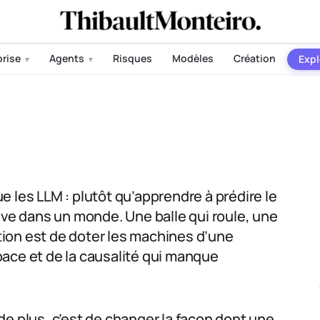
prise
Agents
Risques
Modèles
Création
Expl
▾
▾
 les LLM : plutôt qu’apprendre à prédire le
ive dans un monde. Une balle qui roule, une
ition est de doter les machines d’une
ace et de la causalité qui manque
de plus, c’est de changer la façon dont une