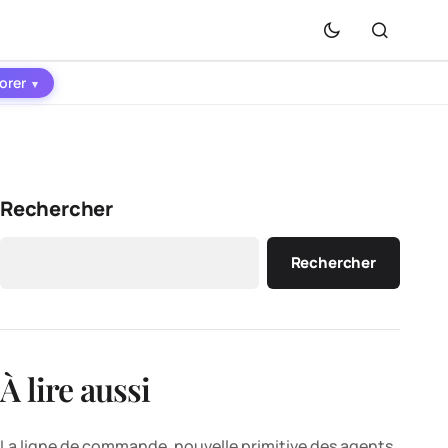
orer
▾
Rechercher
Rechercher
À lire aussi
La ligne de commande, nouvelle primitive des agents