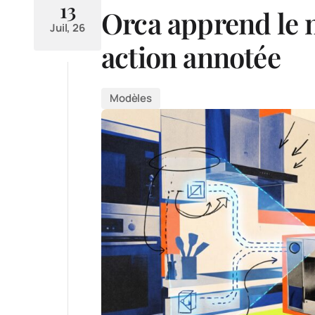
13
Orca apprend le 
Juil, 26
action annotée
Modèles