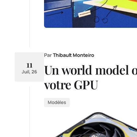
Par
Thibault Monteiro
11
Un world model o
Juil, 26
votre GPU
Modèles