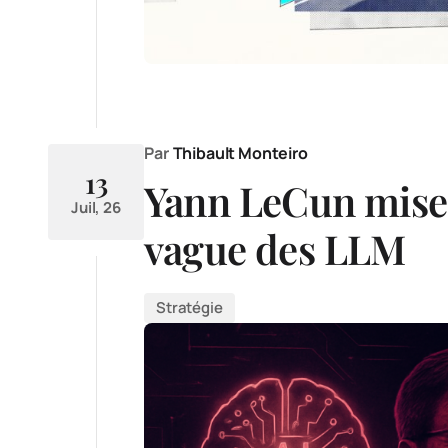
Par
Thibault Monteiro
13
Yann LeCun mise 
Juil, 26
vague des LLM
Stratégie