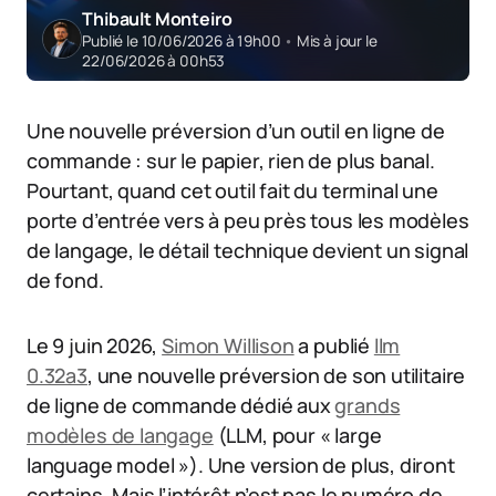
Thibault Monteiro
Publié le 10/06/2026 à 19h00
•
Mis à jour le
22/06/2026 à 00h53
Une nouvelle préversion d’un outil en ligne de
commande : sur le papier, rien de plus banal.
Pourtant, quand cet outil fait du terminal une
porte d’entrée vers à peu près tous les modèles
de langage, le détail technique devient un signal
de fond.
Le 9 juin 2026,
Simon Willison
a publié
llm
0.32a3
, une nouvelle préversion de son utilitaire
de ligne de commande dédié aux
grands
modèles de langage
(LLM, pour « large
language model »). Une version de plus, diront
certains. Mais l’intérêt n’est pas le numéro de