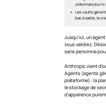
ordonnanceur ni 
Les vaults gèrent 
bac à sable, la v
Jusqu’ici, un agent 
vous validiez. Dés
sans personne pour
Anthropic vient d’
Agents (agents gér
plateforme) : la pla
le stockage de sec
d’apparence pureme