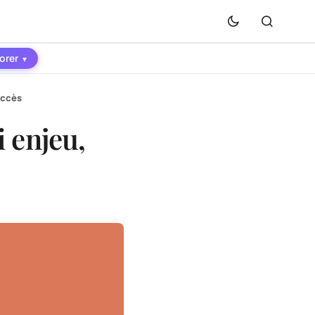
orer
▾
accès
i enjeu,