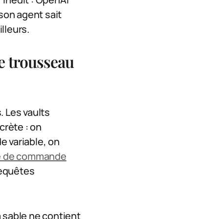
son agent sait
lleurs.
le trousseau
. Les vaults
rète : on
e variable, on
gne de commande
requêtes
 à sable ne contient