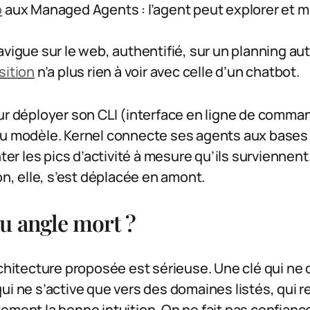
b
aux Managed Agents : l’agent peut explorer et m
vigue sur le web, authentifié, sur un planning aut
sition
n’a plus rien à voir avec celle d’un chatbot.
ur déployer son CLI (interface en ligne de comma
u modèle. Kernel connecte ses agents aux bases où
nter les pics d’activité à mesure qu’ils surviennen
on, elle, s’est déplacée en amont.
u angle mort ?
rchitecture proposée est sérieuse. Une clé qui ne q
ui ne s’active que vers des domaines listés, qui re
ement la bonne intuition. On ne fait pas confiance