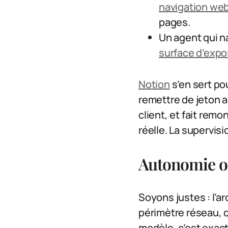
navigation we
pages.
Un agent qui na
surface d’expo
Notion
s’en sert po
remettre de jeton a
client, et fait remo
réelle. La supervisi
Autonomie o
Soyons justes : l’a
périmètre réseau, q
modèle, c’est exact