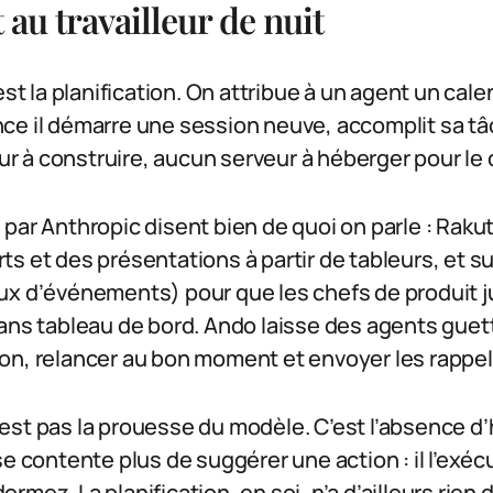
t au travailleur de nuit
est la planification. On attribue à un agent un cale
e il démarre une session neuve, accomplit sa tâc
 à construire, aucun serveur à héberger pour le 
 par Anthropic disent bien de quoi on parle : Rak
s et des présentations à partir de tableurs, et su
ux d’événements) pour que les chefs de produit j
ans tableau de bord. Ando laisse des agents guett
on, relancer au bon moment et envoyer les rappel
est pas la prouesse du modèle. C’est l’absence d
se contente plus de suggérer une action : il l’exéc
mez. La planification, en soi, n’a d’ailleurs rien 