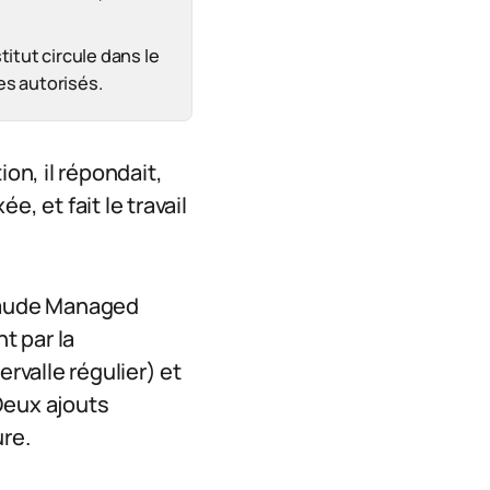
titut circule dans le
es autorisés.
on, il répondait,
ée, et fait le travail
Claude Managed
t par la
rvalle régulier) et
Deux ajouts
re.