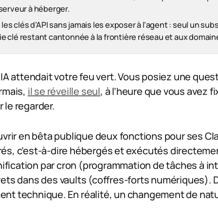
serveur à héberger.
les clés d’API sans jamais les exposer à l’agent : seul un subs
raie clé restant cantonnée à la frontière réseau et aux domain
IA attendait votre feu vert. Vous posiez une questi
ormais,
il se réveille seul
, à l’heure que vous avez fix
 le regarder.
ouvrir en bêta publique deux fonctions pour ses 
és, c’est-à-dire hébergés et exécutés directemen
nification par cron (programmation de tâches à inte
rets dans des vaults (coffres-forts numériques). 
nt technique. En réalité, un changement de natu