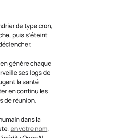
ndrier de type cron,
he, puis s’éteint.
déclencher.
uten génère chaque
rveille ses logs de
ugent la santé
er en continu les
s de réunion.
’humain dans la
ute,
en votre nom
,
d’inédit : OpenAI