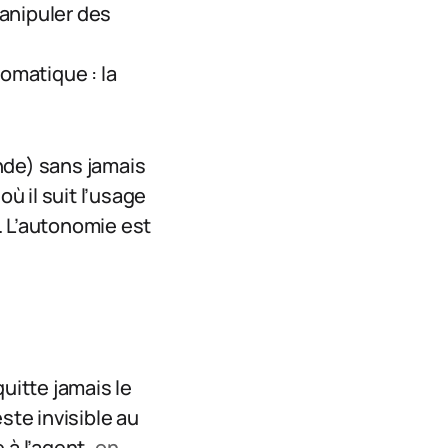
anipuler des
omatique : la
nde) sans jamais
 il suit l’usage
t. L’autonomie est
uitte jamais le
ste invisible au
 à l’agent,
on