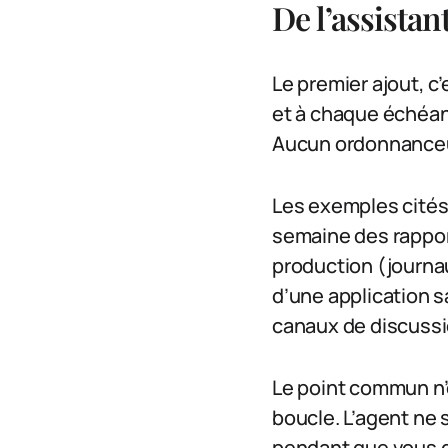
De l’assistan
Le premier ajout, c’
et à chaque échéanc
Aucun ordonnanceur
Les exemples cités
semaine des rapport
production (journa
d’une application s
canaux de discussi
Le point commun n’
boucle. L’agent ne 
pendant que vous dor