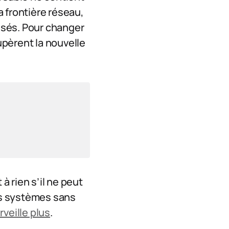
a frontière réseau,
isés. Pour changer
cupèrent la nouvelle
à rien s’il ne peut
ces systèmes sans
veille plus
.