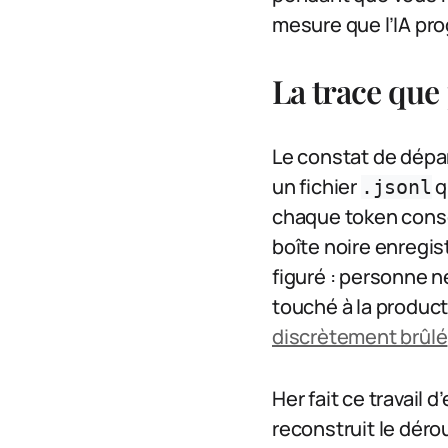
mesure que l’IA prog
La trace que 
Le constat de dépa
un fichier
q
.jsonl
chaque token conso
boîte noire enregis
figuré : personne n
touché à la product
discrètement brûlé
Her fait ce travail 
reconstruit le déro