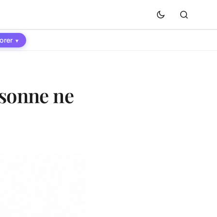
orer
▾
rsonne ne