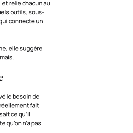
 et relie chacun au
uels outils, sous-
 qui connecte un
e, elle suggère
amais.
e
uvé le besoin de
 réellement fait
ait ce qu’il
te qu’on n’a pas