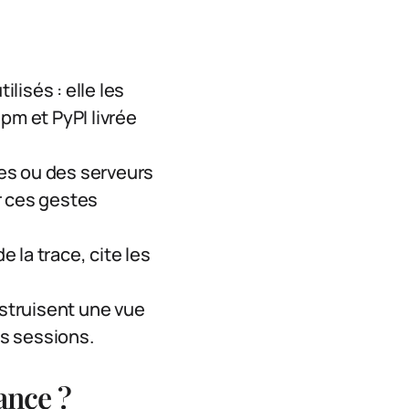
isés : elle les
pm et PyPI livrée
es ou des serveurs
r ces gestes
e la trace, cite les
nstruisent une vue
s sessions.
ance ?