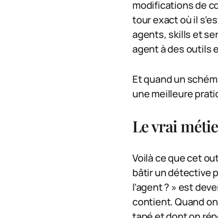
modifications de co
tour exact où il s’e
agents, skills et s
agent à des outils e
Et quand un schéma
une meilleure prati
Le vrai métier
Voilà ce que cet ou
bâtir un détective p
l’agent ? » est dev
contient. Quand on 
tapé et dont on ré