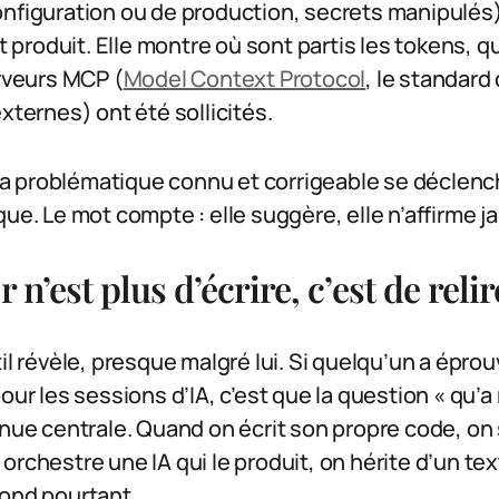
nfiguration ou de production, secrets manipulés)
st produit. Elle montre où sont partis les tokens, q
erveurs MCP (
Model Context Protocol
, le standard
xternes) ont été sollicités.
 problématique connu et corrigeable se déclench
que. Le mot compte : elle suggère, elle n’affirme j
 n’est plus d’écrire, c’est de relir
til révèle, presque malgré lui. Si quelqu’un a épro
our les sessions d’IA, c’est que la question « qu’a
enue centrale. Quand on écrit son propre code, on s
orchestre une IA qui le produit, on hérite d’un tex
pond pourtant.