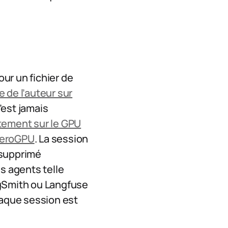
pour un fichier de
 de l’auteur sur
’est jamais
tement sur le GPU
eroGPU
. La session
 supprimé
s agents telle
ngSmith ou Langfuse
haque session est