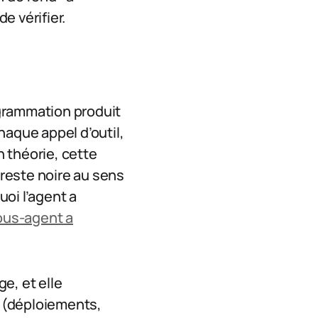
e vérifier.
ogrammation produit
haque appel d’outil,
 théorie, cette
 reste noire au sens
oi l’agent a
ous-agent a
ge, et elle
e (déploiements,