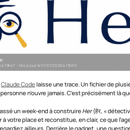
ro
6 à 19h47
•
Mis à jour le 01/07/2026 à 13h05
e
Claude Code
laisse une trace. Un fichier de plusi
ue personne n’ouvre jamais. C’est précisément là qu
assé un week-end à construire
Her
(हेर, « détecti
ier à votre place et reconstitue, en clair, ce que l’a
gardiez ailleurs. Derrière le gadget, une question