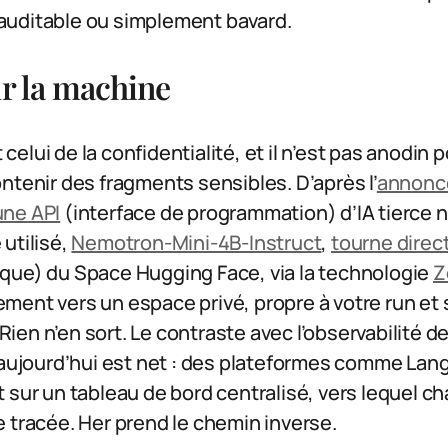
st auditable ou simplement bavard.
ur la machine
t celui de la confidentialité, et il n’est pas anodin 
ntenir des fragments sensibles. D’après l’
annonce
ne API
(interface de programmation) d’IA tierce n
utilisé,
Nemotron-Mini-4B-Instruct
,
tourne direc
que) du Space Hugging Face, via la technologie
Z
ment vers un espace privé, propre à votre run et
en n’en sort. Le contraste avec l’observabilité de
e aujourd’hui est net : des plateformes comme La
 sur un tableau de bord centralisé, vers lequel c
 tracée. Her prend le chemin inverse.