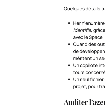
Quelques détails tra
Her n’énumère 
identifie
, grâc
avec le Space,
Quand des outi
de développeme
méritent un se
Un copilote int
tours concernés
Un seul fichier
projet, pour t
Auditer l’age