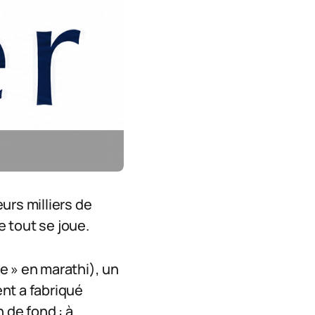
eurs milliers de
e tout se joue.
ve » en marathi), un
gent a fabriqué
 de fond : à