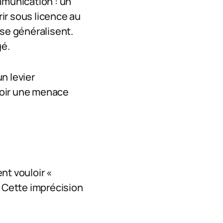
mmunication : un
ir sous licence au
e se généralisent.
gé.
un levier
 voir une menace
nt vouloir «
. Cette imprécision