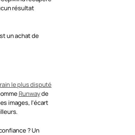
ucun résultat
est un achat de
rrain le plus disputé
s comme
Runway
de
des images, l’écart
lleurs.
 confiance ? Un