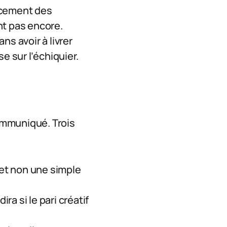
acement des
nt pas encore.
ns avoir à livrer
e sur l’échiquier.
communiqué. Trois
 et non une simple
ra si le pari créatif