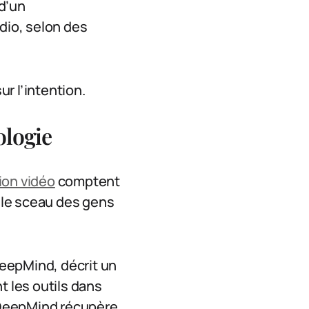
d’un
dio, selon des
ur l’intention.
ologie
ion vidéo
comptent
t le sceau des gens
DeepMind, décrit un
t les outils dans
i DeepMind récupère