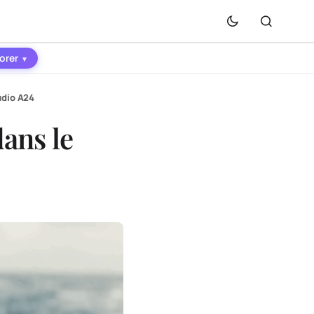
orer
▾
udio A24
ans le