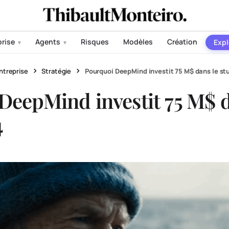
prise
Agents
Risques
Modèles
Création
Expl
▾
▾
ntreprise
Stratégie
Pourquoi DeepMind investit 75 M$ dans le st
DeepMind investit 75 M$ d
4