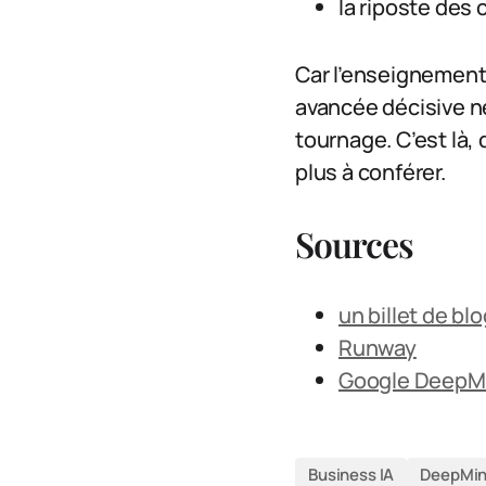
la riposte des 
Car l’enseignement 
avancée décisive ne
tournage. C’est là,
plus à conférer.
Sources
un billet de bl
Runway
Google DeepM
Business IA
DeepMi