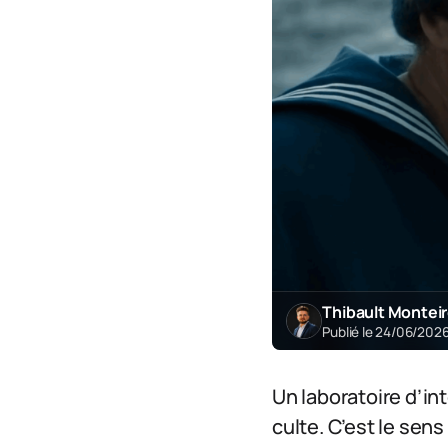
Thibault Montei
Publié le 24/06/202
Un laboratoire d’int
culte. C’est le se