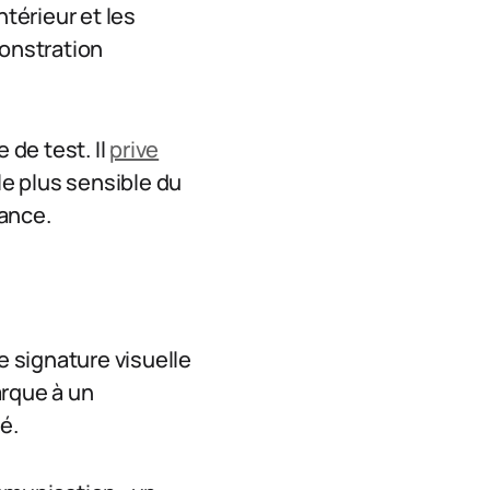
ntérieur et les
monstration
de test. Il
prive
le plus sensible du
iance.
e signature visuelle
arque à un
é.