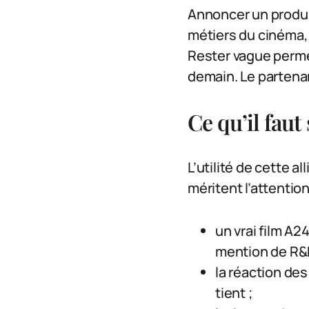
Annoncer un produi
métiers du cinéma, 
Rester vague permet
demain. Le partenar
Ce qu’il faut
L’utilité de cette 
méritent l’attentio
un vrai film A
mention de R&
la réaction des
tient ;