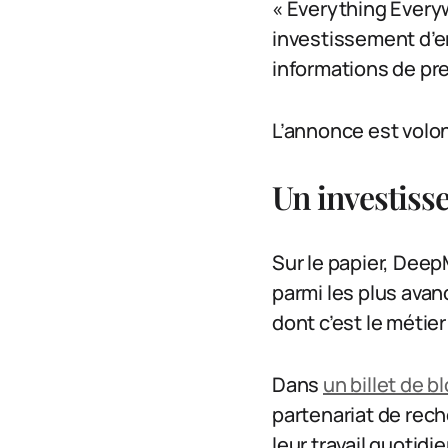
« Everything Every
investissement d’en
informations de pr
L’annonce est volont
Un investiss
Sur le papier, Deep
parmi les plus avan
dont c’est le métier
Dans
un billet de b
partenariat de rech
leur travail quotid