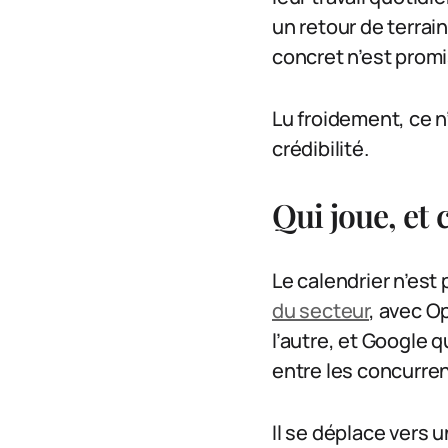
un retour de terrai
concret n’est promis
Lu froidement, ce n
crédibilité.
Qui joue, et 
Le calendrier n’est
du secteur
, avec O
l’autre, et Google q
entre les concurrent
Il se déplace vers u