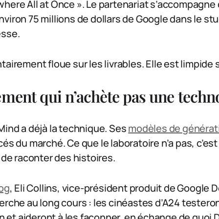
where All at Once ». Le partenariat s’accompagne 
viron 75 millions de dollars de Google dans le stu
esse.
airement floue sur les livrables. Elle est limpide s
ement qui n’achète pas une techn
Mind a déjà la technique. Ses
modèles de générat
cés du marché. Ce que le laboratoire n’a pas, c’es
 de raconter des histoires.
log
, Eli Collins, vice-président produit de Google 
erche au long cours : les cinéastes d’A24 testeron
ien et aideront à les façonner, en échange de quo