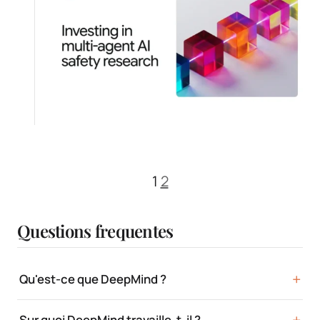
1
2
Questions frequentes
Qu'est-ce que DeepMind ?
Sur quoi DeepMind travaille-t-il ?