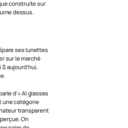
que construite sur
tourne dessus.
répare ses lunettes
er sur le marché
 $ aujourd’hui,
he.
 parle d’« AI glasses
t une catégorie
inateur transparent
r perçue. On
ne paire de