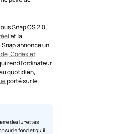
 sous Snap OS 2.0,
réel
et la
, Snap annonce un
de, Codex et
 qui rend l’ordinateur
 au quotidien,
ue
porté sur le
uerre des lunettes
 sur le fond et qu’il