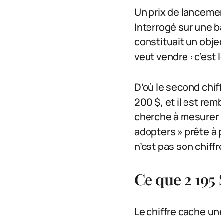
Un prix de lancemen
Interrogé sur une b
constituait un obje
veut vendre : c’est
D’où le second chif
200 $, et il est re
cherche à mesurer u
adopters » prête à p
n’est pas son chiff
Ce que 2 195
Le chiffre cache u