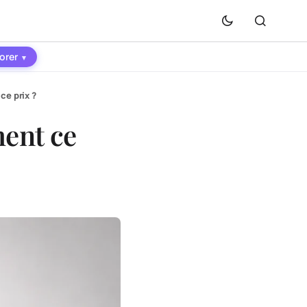
orer
▾
ce prix ?
ment ce