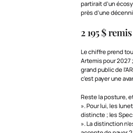
partirait d’un écos
près d’une décennie
2 195 $ remis
Le chiffre prend to
Artemis pour 2027 ;
grand public de l’A
c’est payer une ava
Reste la posture, et
». Pour lui, les lu
distincte ; les Spe
». La distinction n
accepte de payer 2