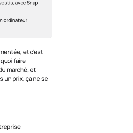
nvestis, avec Snap
un ordinateur
mentée, et c’est
 quoi faire
du marché, et
s un prix, ça ne se
ntreprise