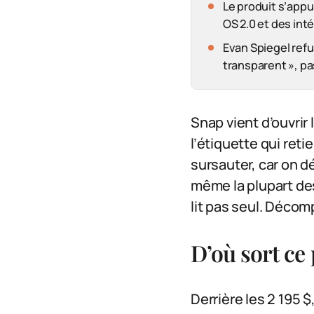
Le produit s’appui
OS 2.0 et des int
Evan Spiegel refu
transparent », pa
Snap vient d’ouvrir
l’étiquette qui retie
sursauter, car on 
même la plupart des
lit pas seul. Déco
D’où sort ce 
Derrière les 2 195 $,