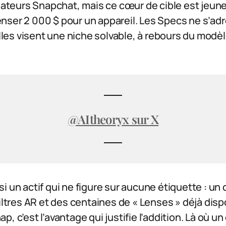
isateurs Snapchat, mais ce cœur de cible est jeun
nser 2 000 $ pour un appareil. Les Specs ne s’ad
 elles visent une niche solvable, à rebours du modè
@AItheoryx sur X
i un actif qui ne figure sur aucune étiquette : un
filtres AR et des centaines de « Lenses » déjà dis
, c’est l’avantage qui justifie l’addition. Là où u