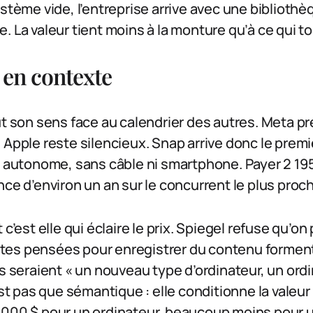
ystème vide, l’entreprise arrive avec une bibliothè
. La valeur tient moins à la monture qu’à ce qui 
 en contexte
ut son sens face au calendrier des autres. Meta p
 Apple reste silencieux. Snap arrive donc le premi
R autonome, sans câble ni smartphone. Payer 2 195
nce d’environ un an sur le concurrent le plus proc
 c’est elle qui éclaire le prix. Spiegel refuse qu’on
nettes pensées pour enregistrer du contenu formen
cs seraient « un nouveau type d’ordinateur, un ord
’est pas que sémantique : elle conditionne la valeu
 000 $ pour un ordinateur, beaucoup moins pour u