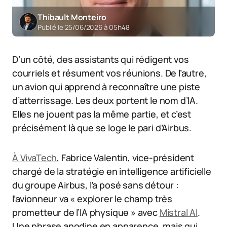
Thibault Monteiro
Publié le 25/06/2026 à 05h48
D’un côté, des assistants qui rédigent vos
courriels et résument vos réunions. De l’autre,
un avion qui apprend à reconnaître une piste
d’atterrissage. Les deux portent le nom d’IA.
Elles ne jouent pas la même partie, et c’est
précisément là que se loge le pari d’Airbus.
À VivaTech
, Fabrice Valentin, vice-président
chargé de la stratégie en intelligence artificielle
du groupe Airbus, l’a posé sans détour :
l’avionneur va « explorer le champ très
prometteur de l’IA physique » avec
Mistral AI
.
Une phrase anodine en apparence, mais qui