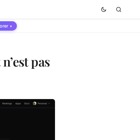
orer
▾
 n’est pas