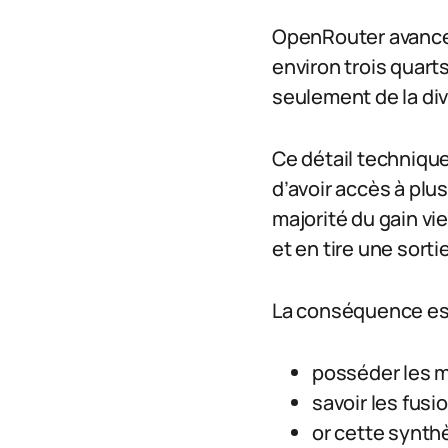
OpenRouter avance u
environ trois quart
seulement de la di
Ce détail technique e
d’avoir accès à plu
majorité du gain vi
et en tire une sorti
La conséquence est
posséder les mo
savoir les fusi
or cette synthè