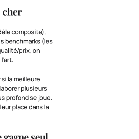
 cher
dèle composite),
les benchmarks (les
ualité/prix, on
’art.
 si la meilleure
laborer plusieurs
us profond se joue.
eur place dans la
 gagne seul