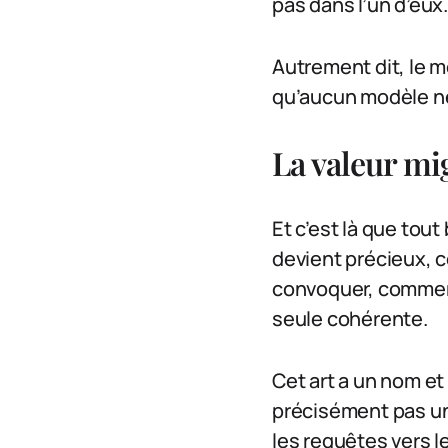
pas dans l’un d’eux
Autrement dit, le m
qu’aucun modèle n
La valeur mig
Et c’est là que tout
devient précieux, ce
convoquer, comment
seule cohérente.
Cet art a un nom et 
précisément pas un 
les requêtes vers l