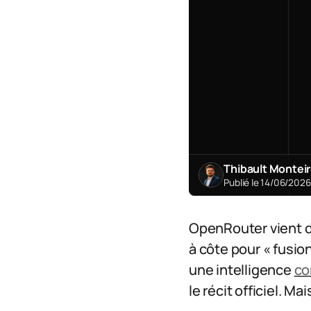
Thibault Montei
Publié le 14/06/202
OpenRouter vient 
à côte pour « fusio
une intelligence
co
le récit officiel. Ma