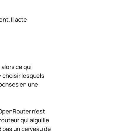
nt. Il acte
 alors ce qui
: choisir lesquels
éponses en une
r OpenRouter n’est
outeur qui aiguille
nd pas un cerveau de