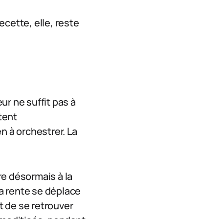
recette, elle, reste
ur ne suffit pas à
tent
n à orchestrer. La
re désormais à la
la rente se déplace
t de se retrouver