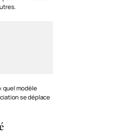
autres.
 « quel modèle
ciation se déplace
é