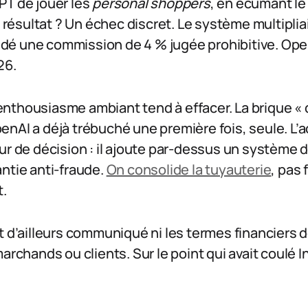
PT de jouer les
personal shoppers
, en écumant l
e résultat ? Un échec discret. Le système multipliai
é une commission de 4 % jugée prohibitive. OpenA
26.
 l’enthousiasme ambiant tend à effacer. La brique «
nAI a déjà trébuché une première fois, seule. L’a
ur de décision : il ajoute par-dessus un système
ntie anti-fraude.
On consolide la tuyauterie
, pas
t.
t d’ailleurs communiqué ni les termes financiers de
marchands ou clients. Sur le point qui avait coulé 