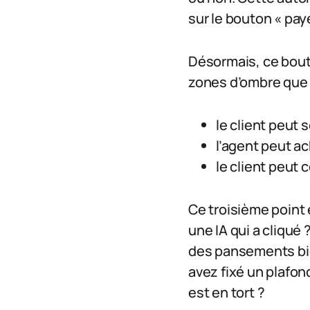
sur le bouton « paye
Désormais, ce bouto
zones d’ombre que 
le client peut 
l’agent peut ac
le client peut 
Ce troisième point e
une IA qui a cliqué
des pansements bien
avez fixé un plafon
est en tort ?