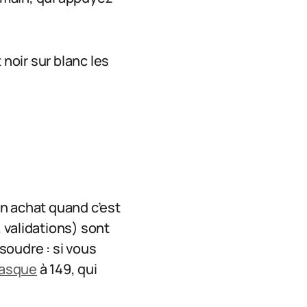
 noir sur blanc les
 un achat quand c’est
 validations) sont
soudre : si vous
casque
à 149, qui