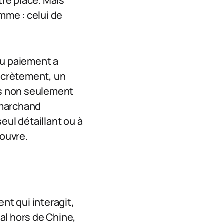
tre place. Mais
mme : celui de
du paiement a
ncrètement, un
is non seulement
 marchand
eul détaillant ou à
’ouvre.
gent qui interagit,
al hors de Chine,