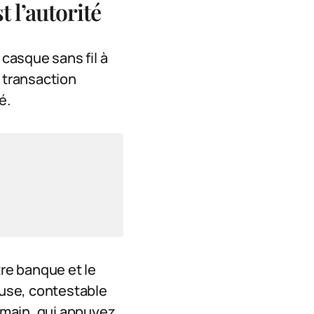
t l’autorité
casque sans fil à
a transaction
é.
tre banque et le
euse, contestable
humain, qui appuyez