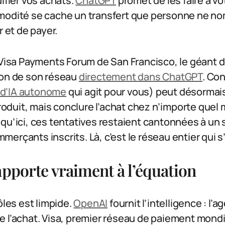
ifier vos achats.
ChatGPT
promet de les faire à vo
modité se cache un transfert que personne ne no
r et de payer.
 Visa Payments Forum de San Francisco, le géant 
ion de son réseau
directement dans ChatGPT
. Co
d’IA autonome
qui agit pour vous) peut désorma
duit, mais conclure l’achat chez n’importe quel
qu’ici, ces tentatives restaient cantonnées à un s
erçants inscrits. Là, c’est le réseau entier qui s
apporte vraiment à l’équation
ôles est limpide.
OpenAI
fournit l’intelligence : l’a
 l’achat. Visa, premier réseau de paiement mondi