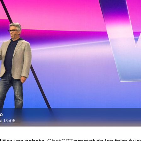
ro
 à 13h05