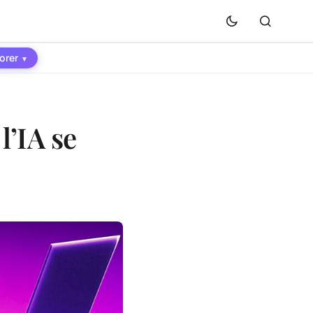
orer
▾
l’IA se