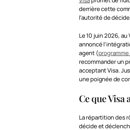
Visa
promet de fluid
derrière cette com
l’autorité de décide
Le 10 juin 2026, au
annoncé l’intégrat
agent (
programme 
recommander un pro
acceptant Visa. Jus
une poignée de comm
Ce que Visa 
La répartition des r
décide et déclenche