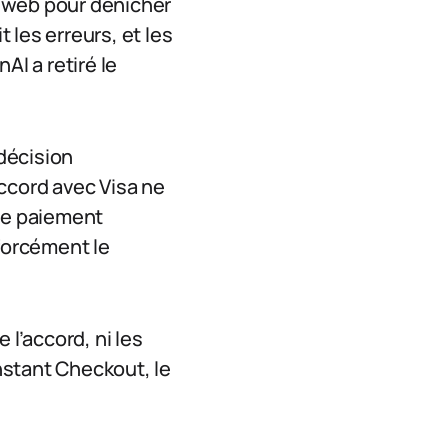
e web pour dénicher
t les erreurs, et les
I a retiré le
 décision
ccord avec Visa ne
 de paiement
 forcément le
 l’accord, ni les
Instant Checkout, le