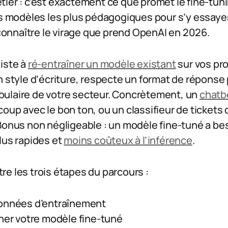
ier : c’est exactement ce que promet le fine-tun
ts modèles les plus pédagogiques pour s’y essayer
t connaître le virage que prend OpenAI en 2026.
iste à
ré-entraîner un modèle existant
sur vos pr
n style d’écriture, respecte un format de réponse
ulaire de votre secteur. Concrètement, un
chatb
oup avec le bon ton, ou un classifieur de tickets
 Bonus non négligeable : un modèle fine-tuné a b
lus rapides et
moins coûteux à l’inférence
.
e les trois étapes du parcours :
données d’entraînement
îner votre modèle fine-tuné