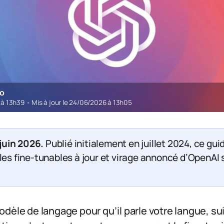
ro
4 à 13h39
•
Mis à jour le 24/06/2026 à 13h05
 juin 2026.
Publié initialement en juillet 2024, ce gui
es fine-tunables à jour et virage annoncé d’OpenAI s
dèle de langage pour qu’il parle votre langue, su