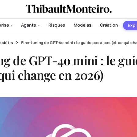
prise
Agents
Risques
Modèles
Création
Expl
▾
▾
odèles
Fine-tuning de GPT-4o mini : le guide pas à pas (et ce qui c
ng de GPT-4o mini : le gui
 qui change en 2026)