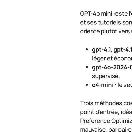
GPT-4o mini reste 
et ses tutoriels so
oriente plutôt vers
gpt-4.1, gpt-4
léger et écono
gpt-4o-2024-
supervisé.
o4-mini
: le s
Trois méthodes coex
point d’entrée, idé
Preference Optimiz
mauvaise, par paire