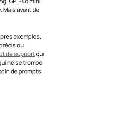
ing. GPT-4o mini
. Mais avant de
opres exemples,
 précis ou
ot de support
qui
 qui ne se trompe
esoin de prompts