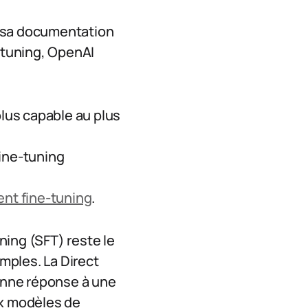
e sa documentation
e-tuning, OpenAI
u plus capable au plus
fine-tuning
ent fine-tuning
.
ning (SFT) reste le
emples. La Direct
onne réponse à une
ux modèles de