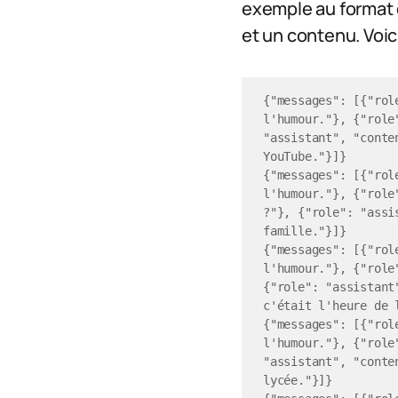
exemple au format c
et un contenu. Voic
{"messages": [{"rol
l'humour."}, {"role
"assistant", "conte
YouTube."}]}

{"messages": [{"rol
l'humour."}, {"role
?"}, {"role": "assi
famille."}]}

{"messages": [{"rol
l'humour."}, {"role
{"role": "assistant
c'était l'heure de 
{"messages": [{"rol
l'humour."}, {"role
"assistant", "conte
lycée."}]}
