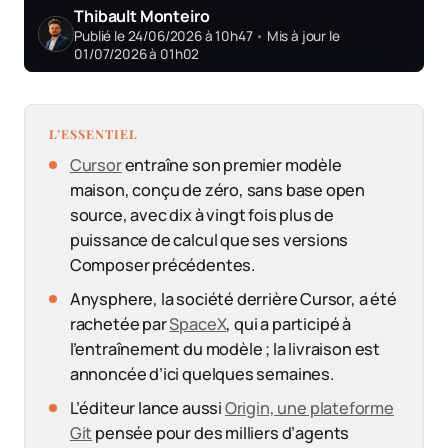
Thibault Monteiro
Publié le 24/06/2026 à 10h47
•
Mis à jour le
01/07/2026 à 01h02
L’ESSENTIEL
Cursor
entraîne son premier modèle
maison, conçu de zéro, sans base open
source, avec dix à vingt fois plus de
puissance de calcul que ses versions
Composer précédentes.
Anysphere, la société derrière Cursor, a été
rachetée par
SpaceX
, qui a participé à
l’entraînement du modèle ; la livraison est
annoncée d’ici quelques semaines.
L’éditeur lance aussi
Origin, une plateforme
Git
pensée pour des milliers d’agents