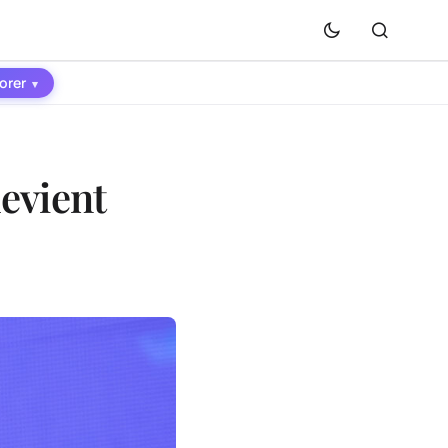
orer
▾
evient