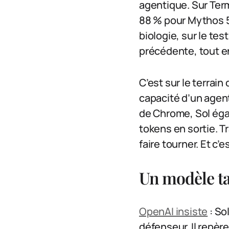
agentique. Sur Term
88 % pour Mythos 5 
biologie, sur le te
précédente, tout e
C’est sur le terrai
capacité d’un agent
de Chrome, Sol égal
tokens en sortie. T
faire tourner. Et c’
Un modèle ta
OpenAI insiste
: So
défenseur. Il repèr