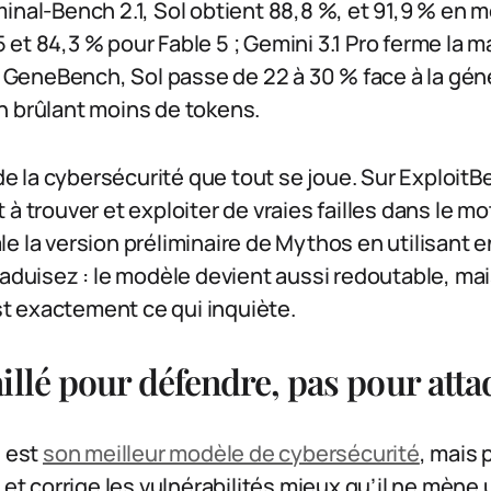
inal-Bench 2.1, Sol obtient 88,8 %, et 91,9 % en m
et 84,3 % pour Fable 5 ; Gemini 3.1 Pro ferme la m
st GeneBench, Sol passe de 22 à 30 % face à la gén
n brûlant moins de tokens.
n de la cybersécurité que tout se joue. Sur Exploit
 à trouver et exploiter de vraies failles dans le m
e la version préliminaire de Mythos en utilisant e
raduisez : le modèle devient aussi redoutable, ma
est exactement ce qui inquiète.
illé pour défendre, pas pour att
l est
son meilleur modèle de cybersécurité
, mais
e et corrige les vulnérabilités mieux qu’il ne mène