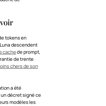
voir
n de tokens en
et Luna descendent
e cache
de prompt,
rantie de trente
oins chers de son
ation a été
, un décret signé ce
eurs modèles les