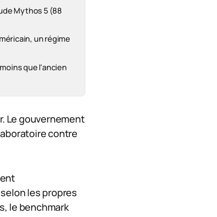
laude Mythos 5 (88
méricain, un régime
é moins que l’ancien
ter. Le gouvernement
 laboratoire contre
ment
 selon les propres
is, le benchmark