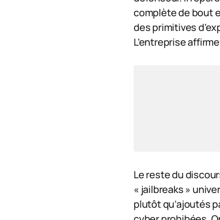
complète de bout en
des primitives d’ex
L’entreprise affirme
Le reste du discou
« jailbreaks » univ
plutôt qu’ajoutés p
cyber prohibées. O