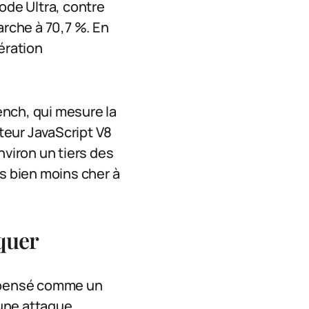
ode Ultra, contre
arche à 70,7 %. En
ération
Bench, qui mesure la
oteur JavaScript V8
nviron un tiers des
is bien moins cher à
aquer
 pensé comme un
 une attaque