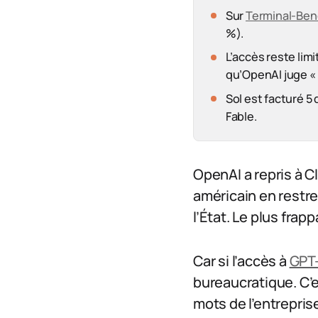
Sur
Terminal-Benc
%).
L’accès reste li
qu’OpenAI juge «
Sol est facturé 5 
Fable.
OpenAI a repris à C
américain en restrei
l’État. Le plus frapp
Car si l’accès à
GPT-
bureaucratique. C’e
mots de l’entrepris