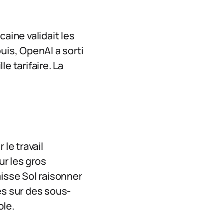
aine validait les
uis, OpenAI a sorti
le tarifaire. La
le travail
ur les gros
aisse Sol raisonner
es sur des sous-
ole.