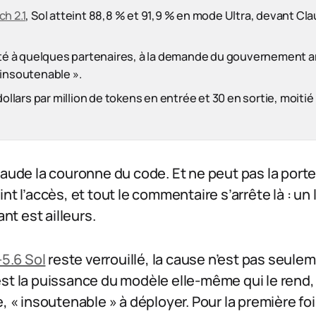
h 2.1
, Sol atteint 88,8 % et 91,9 % en mode Ultra, devant C
mité à quelques partenaires, à la demande du gouvernement a
 insoutenable ».
dollars par million de tokens en entrée et 30 en sortie, moiti
laude la couronne du code. Et ne peut pas la por
nt l’accès, et tout le commentaire s’arrête là : un
ant est ailleurs.
5.6 Sol
reste verrouillé, la cause n’est pas seule
st la puissance du modèle elle-même qui le rend,
e, « insoutenable » à déployer. Pour la première fo