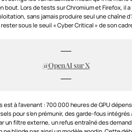
 bout. Lors de tests sur Chromium et Firefox, il a
ploitation, sans jamais produire seul une chaîne 
 rester sous le seuil « Cyber Critical » de son cad
@OpenAI sur X
rs est à l’avenant : 700 000 heures de GPU dépen
ersels pour s’en prémunir, des garde-fous intégré
ar un filtre externe, un refus entraîné des deman
n ne blinde pas ainsi un modèle anodin. Cette dé