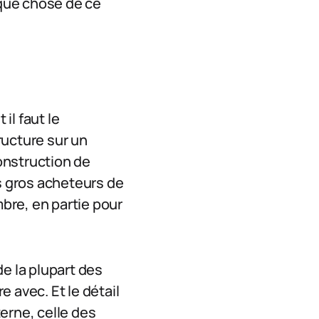
lque chose de ce
il faut le
ructure sur un
construction de
us gros acheteurs de
bre, en partie pour
e la plupart des
e avec. Et le détail
terne, celle des