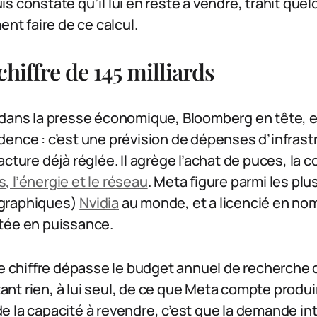
s constate qu’il lui en reste à vendre, trahit que
ent faire de ce calcul.
chiffre de 145 milliards
dans la presse économique, Bloomberg en tête, et 
ence : c’est une prévision de dépenses d’infrast
acture déjà réglée. Il agrège l’achat de puces, la 
 l’énergie et le réseau
. Meta figure parmi les pl
graphiques)
Nvidia
au monde, et a licencié en nom
tée en puissance.
ce chiffre dépasse le budget annuel de recherche d
rtant rien, à lui seul, de ce que Meta compte produir
e de la capacité à revendre, c’est que la demande in