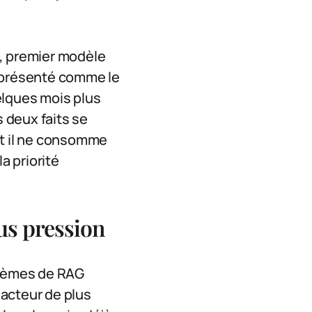
, premier modèle
t présenté comme le
elques mois plus
s deux faits se
it il ne consomme
a priorité
us pression
stèmes de RAG
 acteur de plus