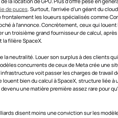
de la location de GPU. Plus d’offre pèse en général
rie de puces
. Surtout, l’arrivée d’un géant du clou
 frontalement les loueurs spécialisés comme Co
roché à l’annonce. Concrètement, ceux qui louent
er un troisième grand fournisseur de calcul, après
 la filière SpaceX.
 la neutralité. Louer son surplus à des clients qui
dèles concurrents de ceux de Meta crée une situ
 l’infrastructure voit passer les charges de travail d
 louent bien du calcul à SpaceX, structure liée à
st devenu une matière première assez rare pour qu
lliards disent moins une conviction sur les modè