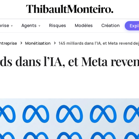
prise
Agents
Risques
Modèles
Création
Expl
▾
▾
ntreprise
Monétisation
145 milliards dans l’IA, et Meta revend d
rds dans l’IA, et Meta reve