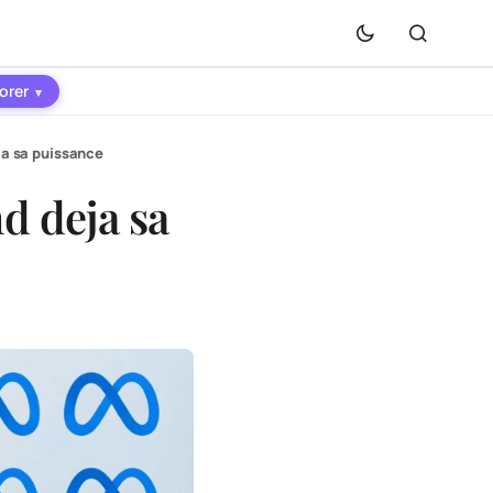
orer
▾
eja sa puissance
nd deja sa