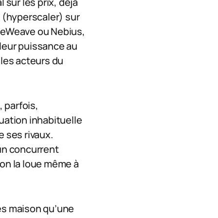
 sur les prix, déjà
d (hyperscaler) sur
reWeave ou Nebius,
 leur puissance au
 les acteurs du
, parfois,
ation inhabituelle
e ses rivaux.
 un concurrent
’on la loue même à
les maison qu’une