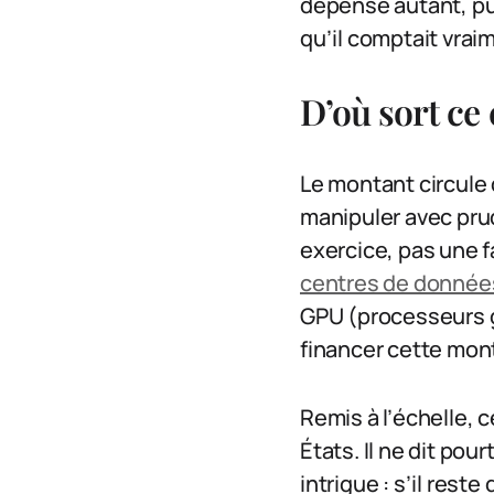
dépense autant, pui
qu’il comptait vraim
D’où sort ce 
Le montant circule 
manipuler avec prud
exercice, pas une f
centres de données,
GPU (processeurs 
financer cette mon
Remis à l’échelle, 
États. Il ne dit pou
intrigue : s’il rest