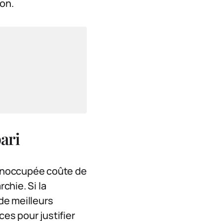
son.
pari
 inoccupée coûte de
chie. Si la
 de meilleurs
es pour justifier