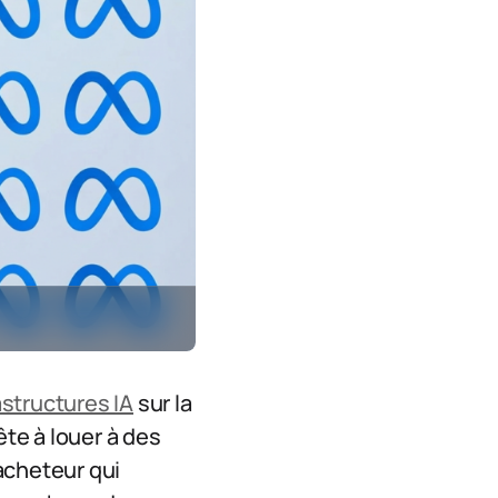
astructures IA
sur la
te à louer à des
 acheteur qui