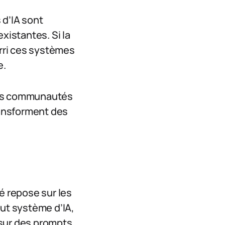
 d’IA sont
istantes. Si la
rri ces systèmes
e.
 des communautés
ransforment des
é repose sur les
ut système d’IA,
 sur des prompts