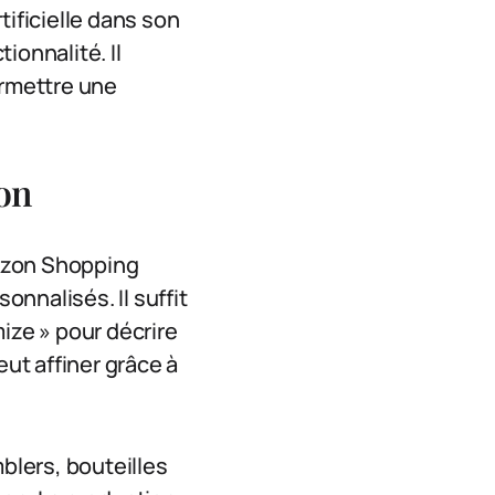
tificielle dans son
ionnalité. Il
ermettre une
ion
mazon Shopping
nnalisés. Il suffit
ize » pour décrire
eut affiner grâce à
mblers, bouteilles