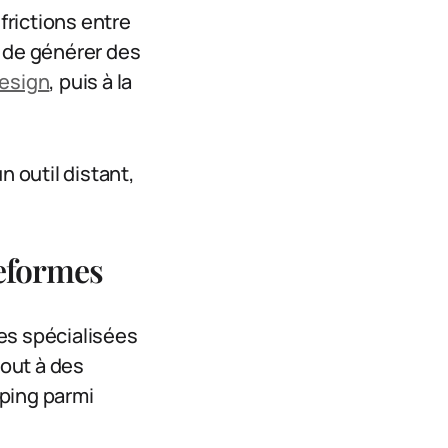
frictions entre
t de générer des
design
, puis à la
n outil distant,
teformes
es spécialisées
out à des
pping parmi