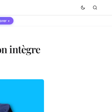
orer
▾
on intègre