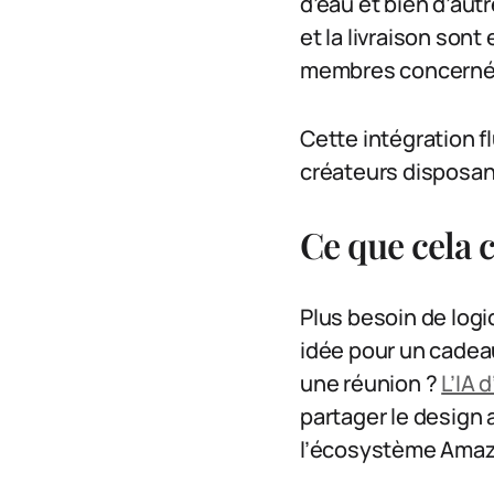
d’eau et bien d’aut
et la livraison son
membres concernés. L
Cette intégration f
créateurs disposant
Ce que cela c
Plus besoin de log
idée pour un cadeau
une réunion ?
L’IA 
partager le design
l’écosystème Amaz