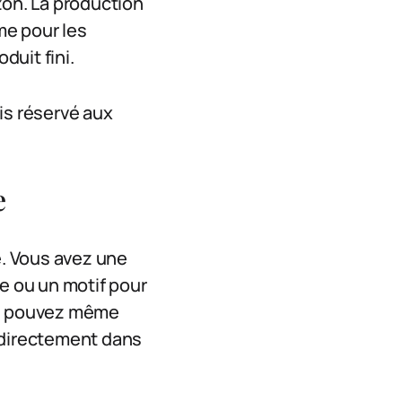
zon. La production
me pour les
duit fini.
is réservé aux
e
. Vous avez une
ie ou un motif pour
us pouvez même
 directement dans