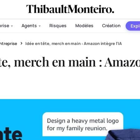
prise
Agents
Risques
Modèles
Création
Expl
▾
▾
ntreprise
Idée en tête, merch en main : Amazon intègre l’IA
ête, merch en main : Amaz