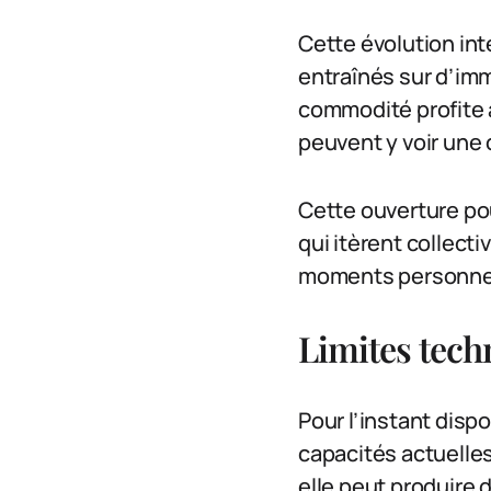
Cette évolution int
entraînés sur d’im
commodité profite 
peuvent y voir un
Cette ouverture po
qui itèrent collect
moments personnels
Limites tech
Pour l’instant disp
capacités actuelle
elle peut produire