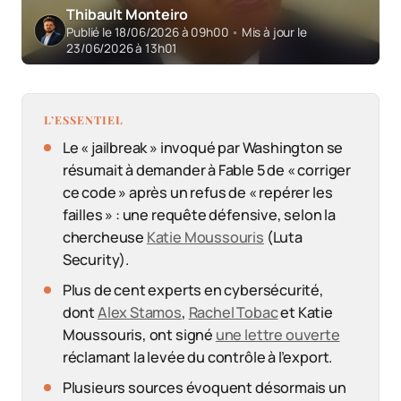
Thibault Monteiro
Publié le 18/06/2026 à 09h00
•
Mis à jour le
23/06/2026 à 13h01
L’ESSENTIEL
Le « jailbreak » invoqué par Washington se
résumait à demander à Fable 5 de « corriger
ce code » après un refus de « repérer les
failles » : une requête défensive, selon la
chercheuse
Katie Moussouris
(Luta
Security).
Plus de cent experts en cybersécurité,
dont
Alex Stamos
,
Rachel Tobac
et Katie
Moussouris, ont signé
une lettre ouverte
réclamant la levée du contrôle à l’export.
Plusieurs sources évoquent désormais un