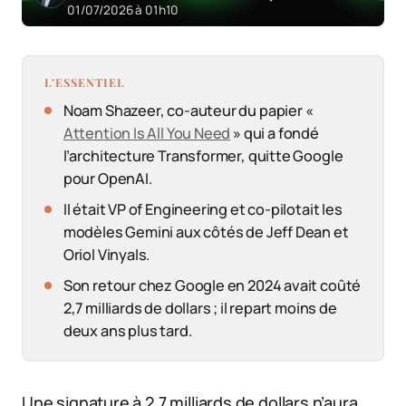
01/07/2026 à 01h10
L’ESSENTIEL
Noam Shazeer, co-auteur du papier «
Attention Is All You Need
» qui a fondé
l’architecture Transformer, quitte Google
pour OpenAI.
Il était VP of Engineering et co-pilotait les
modèles Gemini aux côtés de Jeff Dean et
Oriol Vinyals.
Son retour chez Google en 2024 avait coûté
2,7 milliards de dollars ; il repart moins de
deux ans plus tard.
Une signature à 2,7 milliards de dollars n’aura