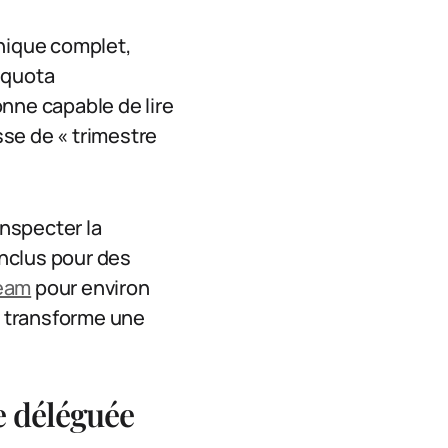
phique complet,
n quota
nne capable de lire
sse de « trimestre
 inspecter la
inclus pour des
eam
pour environ
ui transforme une
e déléguée