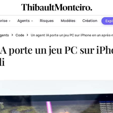
prise
Agents
Risques
Modèles
Création
Expl
▾
▾
gents
Code
Un agent IA porte un jeu PC sur iPhone en un après-
IA porte un jeu PC sur iP
i