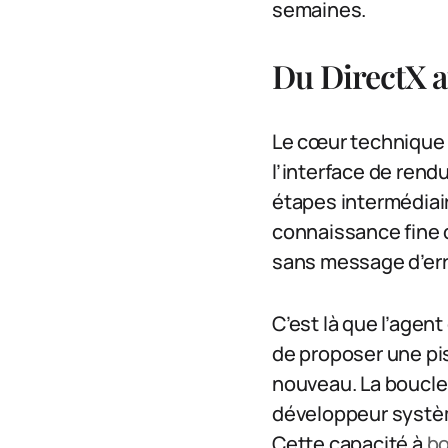
semaines.
Du DirectX au
Le cœur technique t
l’interface de ren
étapes intermédiai
connaissance fine 
sans message d’err
C’est là que l’agen
de proposer une pis
nouveau. La boucle 
développeur système
Cette capacité à
bo