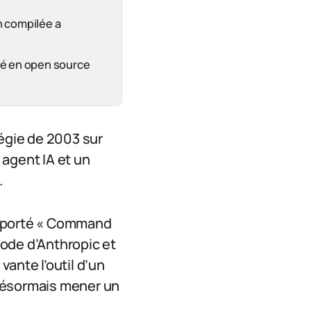
n compilée a
ié en open source
tégie de 2003 sur
 agent IA et un
.
a porté « Command
ode d’Anthropic et
ante l’outil d’un
t désormais mener un