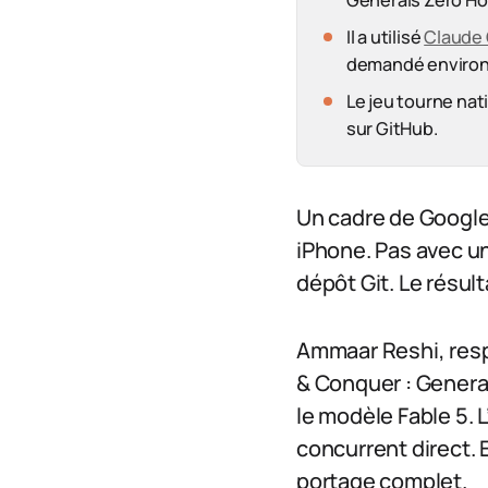
Generals Zero Hou
Il a utilisé
Claude
demandé environ
Le jeu tourne na
sur GitHub.
Un cadre de Google 
iPhone. Pas avec un
dépôt Git. Le résult
Ammaar Reshi, resp
& Conquer : Genera
le modèle Fable 5. 
concurrent direct. 
portage complet.