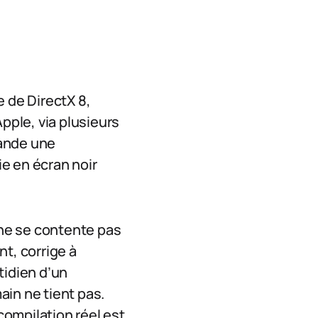
e de DirectX 8,
Apple, via plusieurs
mande une
e en écran noir
 ne se contente pas
t, corrige à
tidien d’un
ain ne tient pas.
ompilation réel est