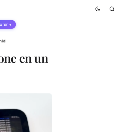
orer
▾
midi
hone en un