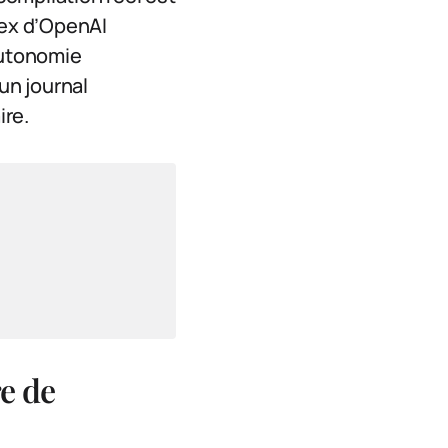
dex d’OpenAI
autonomie
un journal
ire.
re de